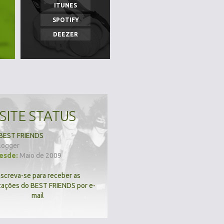
ITUNES
SPOTIFY
DEEZER
SITE STATUS
BEST FRIENDS
logger
desde:
Maio de 2009
nscreva-se para receber as
zações do BEST FRIENDS por e-
mail