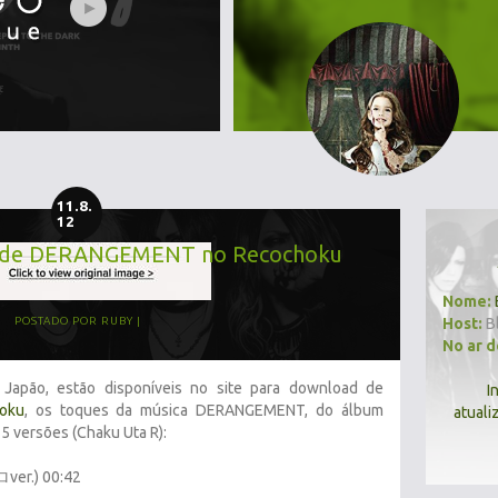
11.8.
12
ar de DERANGEMENT no Recochoku
Nome:
Host:
B
POSTADO POR
RUBY
No ar 
Japão, estão disponíveis no site para download de
I
oku
, os toques da música DERANGEMENT, do álbum
atuali
 5 versões (Chaku Uta R):
r.) 00:42