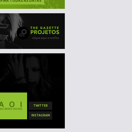
FIRA TODAS AS DATAS
clique aqui e confira
TWITTER
INSTAGRAM