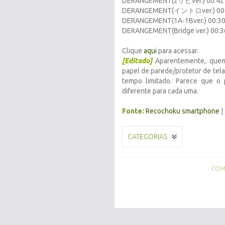
DERANGEMENT(2サビver.) 00:42
DERANGEMENT(イントロver.) 00
DERANGEMENT(1A-1Bver.) 00:3
DERANGEMENT(Bridge ver.) 00:3
Clique
aqui
para acessar.
[Editado]
Aparentemente, quem
papel de parede/protetor de tela
tempo limitado. Parece que o
diferente para cada uma.
Fonte:
Recochoku smartphone
|
CATEGORIAS
COMP