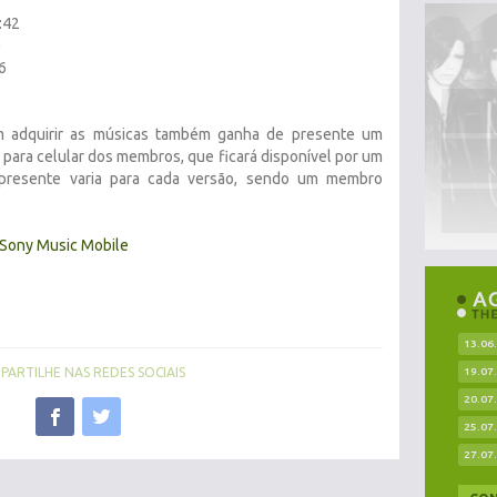
:42
0
6
 adquirir as músicas também ganha de presente um
 para celular dos membros, que ficará disponível por um
 presente varia para cada versão, sendo um membro
Sony Music Mobile
13.06
ARTILHE NAS REDES SOCIAIS
19.07
20.07
25.07
27.07