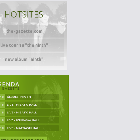
HOTSITES
the-gazette.com
live tour 18 "the ninth"
new album "ninth"
.18
ÁLBUM - NINTH
.18
LIVE - MISATO HALL
.18
LIVE - MISATO HALL
.18
LIVE - ICHIKAWA HALL
.18
LIVE - MAEBASHI HALL