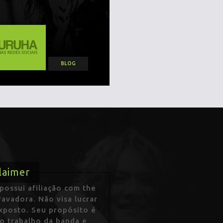
BLOG
laimer
ossui afiliação com the
avadora. Não visa lucrar
exposto. Seu propósito é
 o trabalho da banda e