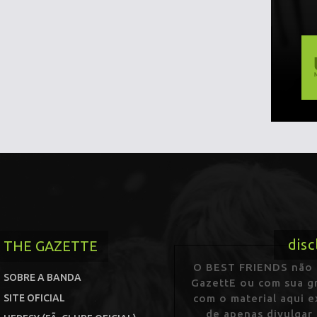
disc
THE GAZETTE
O BEST FRIENDS não p
SOBRE A BANDA
GazettE ou com sua gr
SITE OFICIAL
com o material aqui 
de apenas divulgar