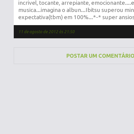
incrivel, tocante, arrepiante, emocionante..
musica...imagina o albun...Ibitsu superou mi
expectativa(tbm) em 100%...*-* super ansios
11 de agosto de 2012 às 21:50
POSTAR UM COMENTÁRI