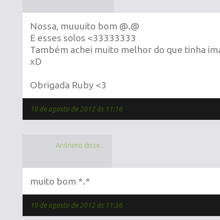
Nossa, muuuito bom @.@
E esses solos <33333333
Também achei muito melhor do que tinha im
xD
Obrigada Ruby <3
10 de agosto de 2012 às 11:16
Anônimo disse...
muito bom *.*
10 de agosto de 2012 às 11:36