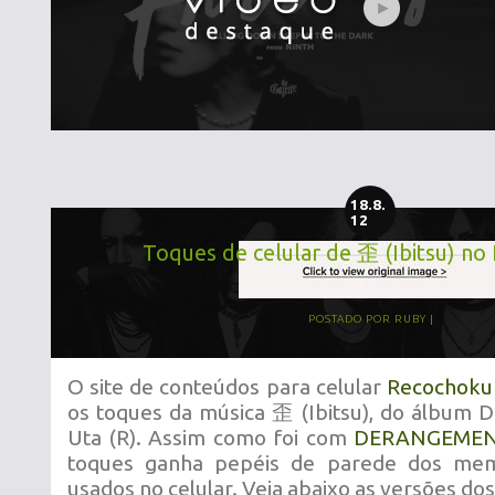
18.8.
12
Toques de celular de 歪 (Ibitsu) n
POSTADO POR
RUBY
O site de conteúdos para celular
Recochoku
os toques da música 歪 (Ibitsu), do álbum 
Uta (R). Assim como foi com
DERANGEME
toques ganha pepéis de parede dos me
usados no celular. Veja abaixo as versões do