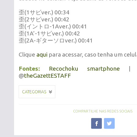
歪(1サビver.) 00:34
歪(2サビver.) 00:42
歪(イントロ-1Aver.) 00:41
歪(1A’-1サビver.) 00:42
歪(2A-ギターソロver.) 00:41
Clique
aqui
para acessar, caso tenha um celul
Fontes:
Recochoku smartphone
@
theGazettESTAFF
CATEGORIAS
COMPARTILHE NAS REDES SOCIAIS