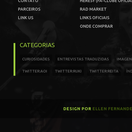
CONTATO
HERESY (FÃ-CLUBE OFICIA
PARCEIROS
RAD MARKET
LINK US
LINKS OFICIAIS
ONDE COMPRAR
CATEGORIAS
CURIOSIDADES
ENTREVISTAS TRADUZIDAS
IMAGEN
TWITTER:AOI
TWITTER:RUKI
TWITTER:REITA
ÍN
DESIGN POR
ELLEN FERNAND