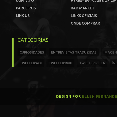
CONTATO
HERESY (FÃ-CLUBE OFICIA
PARCEIROS
RAD MARKET
LINK US
LINKS OFICIAIS
ONDE COMPRAR
CATEGORIAS
CURIOSIDADES
ENTREVISTAS TRADUZIDAS
IMAGEN
TWITTER:AOI
TWITTER:RUKI
TWITTER:REITA
ÍN
DESIGN POR
ELLEN FERNAND