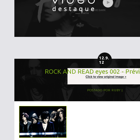
12.9.
12
ROCK AND READ eyes 002 - Prévi
POSTADO POR
RUBY