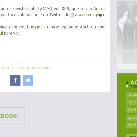
ção da revista club Zy.MAG Vol. 009, que traz o Aoi na
capa foi divulgada hoje no Twitter do @
visualkei_oyaji
e
licou em seu
blog
mais uma imagemque Aoi tirou com
ui
para ver.
ARTILHE NAS REDES SOCIAIS
13.06
19.07
20.07
EBOOK:
25.07
27.07