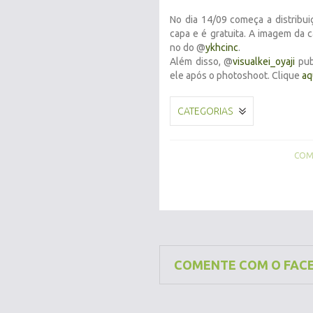
No dia 14/09 começa a distribui
capa e é gratuita. A imagem da 
no do @
ykhcinc
.
Além disso, @
visualkei_oyaji
pub
ele após o photoshoot. Clique
aq
CATEGORIAS
COMP
COMENTE COM O FAC