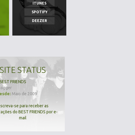
ITUNES
SPOTIFY
DEEZER
SITE STATUS
BEST FRIENDS
logger
desde:
Maio de 2009
nscreva-se para receber as
zações do BEST FRIENDS por e-
mail