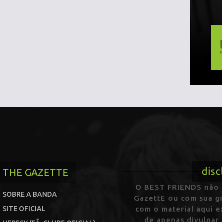
disc
THE GAZETTE
O BEST FRIENDS não p
SOBRE A BANDA
GazettE ou com sua gr
SITE OFICIAL
com o material aqui 
de apenas divulgar