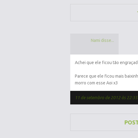
Nami disse...
Achei que ele ficou tão engraçad
Parece que ele ficou mais baixinh
morro com esse Aoi x3
11 de setembro de 2012 às 22:35
POS