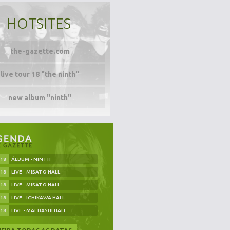
HOTSITES
the-gazette.com
live tour 18 "the ninth"
new album "ninth"
.18
ÁLBUM - NINTH
.18
LIVE - MISATO HALL
.18
LIVE - MISATO HALL
.18
LIVE - ICHIKAWA HALL
.18
LIVE - MAEBASHI HALL