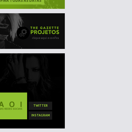
FIRA TODAS AS DATAS
clique aqui e confira
TWITTER
INSTAGRAM