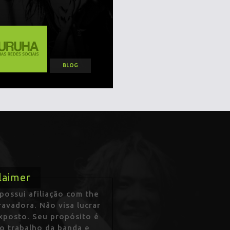
BLOG
laimer
ossui afiliação com the
avadora. Não visa lucrar
exposto. Seu propósito é
 o trabalho da banda e