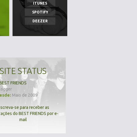
ITUNES
SPOTIFY
DEEZER
SITE STATUS
BEST FRIENDS
logger
desde:
Maio de 2009
nscreva-se para receber as
zações do BEST FRIENDS por e-
mail