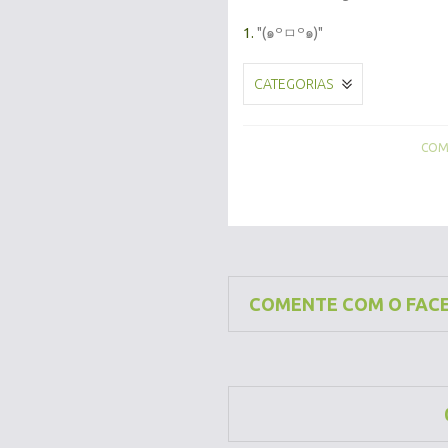
1.
"(๑꒪ㅁ꒪๑)"
CATEGORIAS
COMP
COMENTE COM O FAC