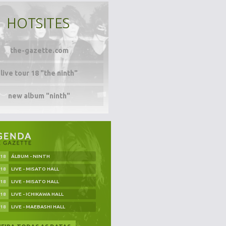
HOTSITES
the-gazette.com
live tour 18 "the ninth"
new album "ninth"
.18
ÁLBUM - NINTH
.18
LIVE - MISATO HALL
.18
LIVE - MISATO HALL
.18
LIVE - ICHIKAWA HALL
.18
LIVE - MAEBASHI HALL