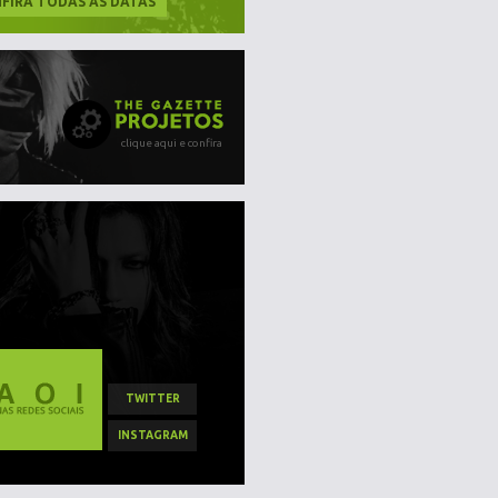
FIRA TODAS AS DATAS
clique aqui e confira
TWITTER
INSTAGRAM