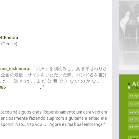
ttEnoUra
 (Denise)
ano_nishimura
: 「叫声」を訓読みし、あほ呼ばわりさ
ある企画の最後、サインをいただいた際、バンド名を書け
した。誰かは…まだ公開できないのかな。。
886
…
"
13.06
19.07
onteceu há alguns anos: Repentinamente um cara veio em
20.07
lenciosamente fazendo slap com a guitarra e então ele
25.07
 respondi 'Não... Não vou …' Agora é uma boa lembrança."
27.07