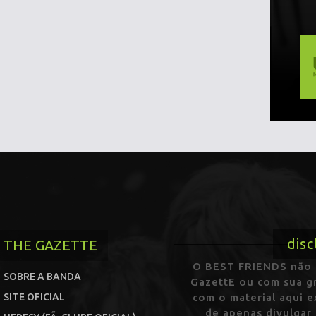
disc
THE GAZETTE
O BEST FRIENDS não p
SOBRE A BANDA
GazettE ou com sua gr
SITE OFICIAL
com o material aqui 
de apenas divulgar