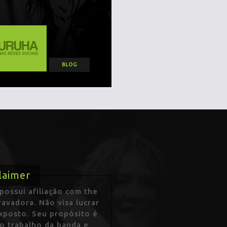
BLOG
laimer
ossui afiliação com the
avadora. Não visa lucrar
exposto. Seu propósito é
 o trabalho da banda e