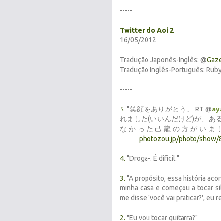
-----
Twitter do Aoi 2
16/05/2012
Tradução Japonês-Inglês: @
Gaze
Tradução Inglês-Português: Ruby
-----
5.
"笑顔をありがとう。 RT @
ay
れました(いいんだけど)が、
なかった己龍の方がいま
photozou.jp/photo/show/
4.
"Droga-. É difícil."
3.
"A propósito, essa história ac
minha casa e começou a tocar si
me disse 'você vai praticar?', eu
2.
"Eu vou tocar guitarra?"