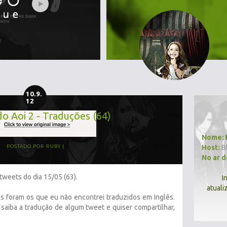
10.9.
12
do Aoi 2 - Traduções (64)
Nome:
Host:
B
POSTADO POR
RUBY
No ar 
tweets do dia 15/05 (63).
I
atuali
 foram os que eu não encontrei traduzidos em Inglês.
saiba a tradução de algum tweet e quiser compartilhar,