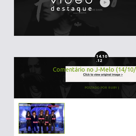
14.10
.12
Comentário no J-Melo (14/10
POSTADO POR
RUBY