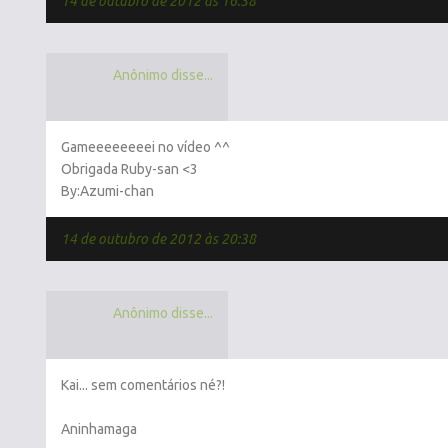
14 de outubro de 2012 às 16:38
Anônimo disse...
Gameeeeeeeei no vídeo ^^
Obrigada Ruby-san <3
By:Azumi-chan
14 de outubro de 2012 às 20:38
Anônimo disse...
Kai... sem comentários né?!
Aninhamaga