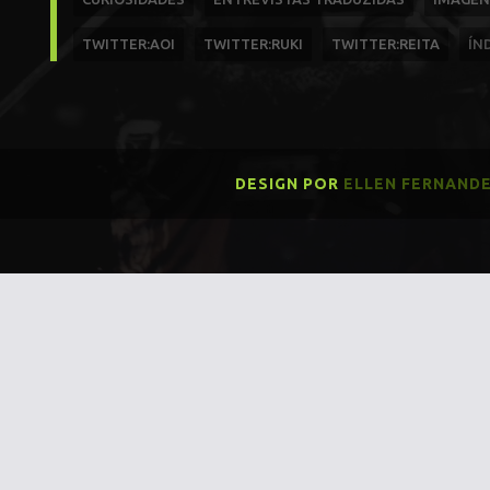
TWITTER:AOI
TWITTER:RUKI
TWITTER:REITA
ÍN
DESIGN POR
ELLEN FERNAND