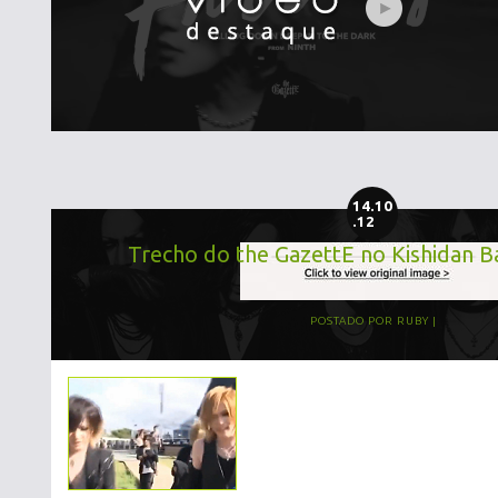
14.10
.12
Trecho do the GazettE no Kishidan 
POSTADO POR
RUBY