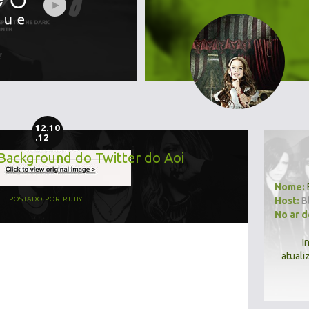
12.10
.12
 Background do Twitter do Aoi
Nome:
Host:
B
POSTADO POR
RUBY
No ar 
I
atuali