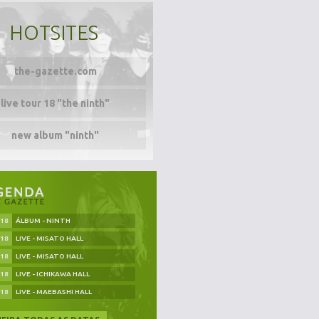
HOTSITES
the-gazette.com
live tour 18 "the ninth"
new album "ninth"
.18
ÁLBUM - NINTH
.18
LIVE - MISATO HALL
.18
LIVE - MISATO HALL
.18
LIVE - ICHIKAWA HALL
.18
LIVE - MAEBASHI HALL