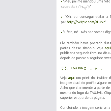
"Meu pai me mandou uma foto 
●
seu rosto ( ੱ ಒౢੱ)"
"Oh, eu consegui editar a 
●
pai!
http://twitpic.com/at5r7r
"
"É feio, né... Nós não somos dig
●
Ele também havia postado duas
partes desse símbolo. Veja
aqu
publicar a segunda foto, no dia 
depois de postar o seguinte twee
そう。TAUJANと…ふふ…。
Veja
aqui
um print do Twitter de
imagem atual do profile alguns m
Acho que claramente a parte de 
mesma do logo da TAUJAN. Cli
superior esquerdo da página.
Concluindo, a imagem seria uma 