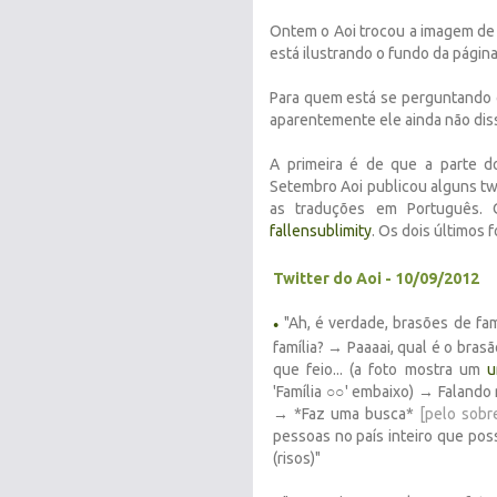
Ontem o Aoi trocou a imagem de
está ilustrando o fundo da págin
Para quem está se perguntando 
aparentemente ele ainda não diss
A primeira é de que a parte d
Setembro Aoi publicou alguns tw
as traduções em Português. O
fallensublimity
. Os dois últimos 
Twitter do Aoi - 10/09/2012
"Ah, é verdade, brasões de fa
●
família? → Paaaai, qual é o bras
que feio... (a foto mostra um
u
'Família ○○' embaixo) → Faland
→ *Faz uma busca*
[pelo sobr
pessoas no país inteiro que po
(risos)"