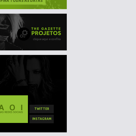
FIRA TODAS AS DATAS
clique aqui e confira
TWITTER
INSTAGRAM