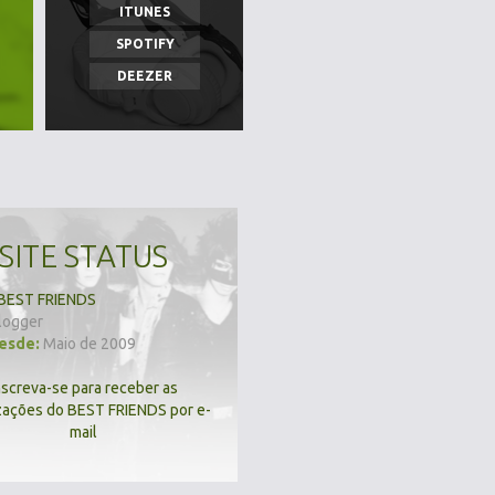
ITUNES
SPOTIFY
DEEZER
SITE STATUS
BEST FRIENDS
logger
desde:
Maio de 2009
nscreva-se para receber as
zações do BEST FRIENDS por e-
mail