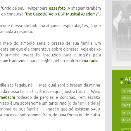
 fundo de seu Twitter para
essa foto
. A imagem também
a do concurso "
the GazettE Aoi x ESP Musical Academy
".
o que é esse símbolo, há algumas especulações, já que
e nada a respeito.
o meio do símbolo seria o brasão de sua família. Em
eets em que ele comentava sobre o brasão. Veja abaixo
 primeiro tweet foi traduzido para o Inglês pela
foram traduzidos para o Inglês pelo tumblr
trauma-radio
:
mília são legais, né → Mas qual será o brasão da minha
13.06
ão da nossa família? → É esse aqui (mostra foto) → Wah,
mebachi
rodeado de pérolas e conchas. Tem escrito
19.07
o nisso é um sobrenome um tanto raro
[o da família dele]
20.07
enome de sua família]
→ Parece que só existem 6400
25.07
ssuem esse sobrenome! Bem, de uma forma ou de outra
27.07