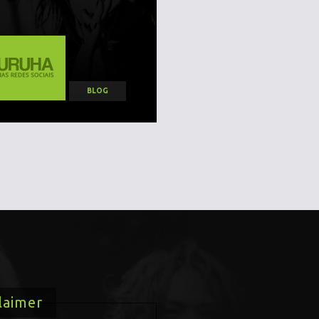
BLOG
laimer