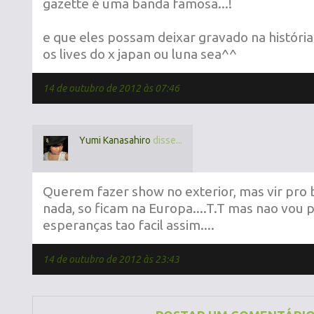
gazette é uma banda famosa...!
e que eles possam deixar gravado na históri
os lives do x japan ou luna sea^^
14 de outubro de 2012 às 07:46
Yumi Kanasahiro
disse...
Querem fazer show no exterior, mas vir pro 
nada, so ficam na Europa....T.T mas nao vou
esperanças tao facil assim....
14 de outubro de 2012 às 23:43