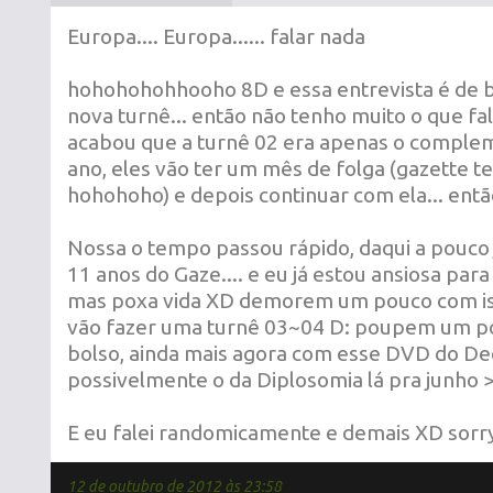
Europa.... Europa...... falar nada
hohohohohhooho 8D e essa entrevista é de 
nova turnê... então não tenho muito o que fa
acabou que a turnê 02 era apenas o comple
ano, eles vão ter um mês de folga (gazette t
hohohoho) e depois continuar com ela... ent
Nossa o tempo passou rápido, daqui a pouco j
11 anos do Gaze.... e eu já estou ansiosa para
mas poxa vida XD demorem um pouco com iss
vão fazer uma turnê 03~04 D: poupem um p
bolso, ainda mais agora com esse DVD do De
possivelmente o da Diplosomia lá pra junho ><
E eu falei randomicamente e demais XD sorr
12 de outubro de 2012 às 23:58