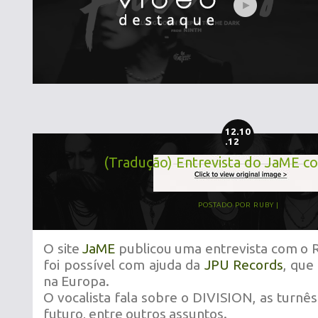
12.10
.12
(Tradução) Entrevista do JaME c
POSTADO POR
RUBY
O site
JaME
publicou uma entrevista com o Ru
foi possível com ajuda da
JPU Records
, que
na Europa.
O vocalista fala sobre o DIVISION, as turnê
futuro, entre outros assuntos.