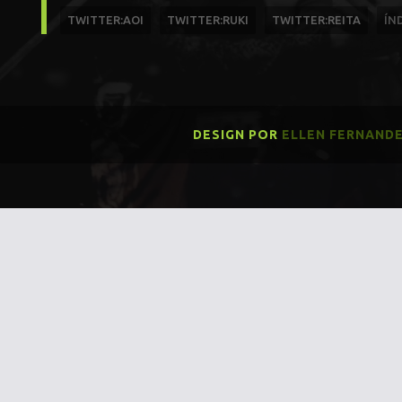
TWITTER:AOI
TWITTER:RUKI
TWITTER:REITA
ÍN
DESIGN POR
ELLEN FERNAND