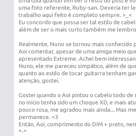
uma tola quando vim ver o resto do post e vo
uma foto referente, Ruby-san. Deveria ter 
trabalho aqui feito é completo sempre. >_<
Eu concordo que possa ser tal estilo de cabelo
além de ser o mais curto também me lembrou
Realmente, Nuno se tornou mais conhecido 
Aoi comentar, apesar de uma amiga meio que
apresentado Extreme. Achei bem interessant
Nuno, ele me pareceu simpático, além de que
quanto ao estilo de tocar guitarra tenham g
atenção, gostei.
Gostei quando o Aoi pintou o cabelo todo de
no início tenha sido um choque XD, e mais a
pouco rosa, me agradou mais ainda... Mas m
permanece. <3
Então, Aoi, comprimento do DIM + preto, nem 
*-*