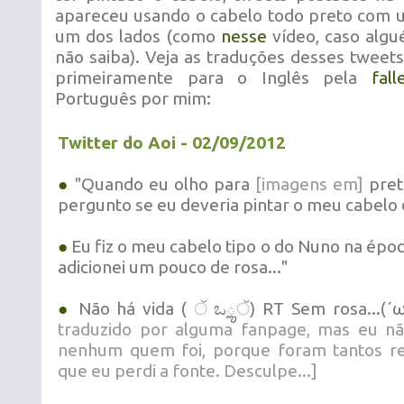
apareceu usando o cabelo todo preto com 
um dos lados (como
nesse
vídeo, caso alg
não saiba). Veja as traduções desses tweets
primeiramente para o Inglês pela
fall
Português por mim:
Twitter do Aoi - 02/09/2012
●
"Quando eu olho para
[imagens em]
pret
pergunto se eu deveria pintar o meu cabelo 
●
Eu fiz o meu cabelo tipo o do Nuno na épo
adicionei um pouco de rosa..."
●
Não há vida ( ੱ ಒౢੱ) RT Sem rosa...(´
traduzido por alguma fanpage, mas eu nã
nenhum quem foi, porque foram tantos re
que eu perdi a fonte. Desculpe...]