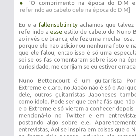
●
"O comprimento na época do DIM est
referindo ao cabelo dele na época do DIM]
Eu e a
fallensublimity
achamos que talvez o
referindo a
esse
estilo de cabelo do Nuno B
ao invés de branca, ele fez uma mecha rosa.
porque ele não adicionou nenhuma foto e nã
que ele falou, então isso é só uma espec
sei se os fãs comentaram sobre isso na ép
curiosidade, me corrijam se eu estiver errada
Nuno Bettencourt é um guitarrista Po
Extreme e claro, no Japão não é só o Aoi qu
dele, outros guitarristas Japoneses t
como ídolo. Pode ser que tenha fãs que nã
e o Extreme e só vieram a conhecer depois 
mencioná-lo no Twitter e em entrevista
postando algo sobre ele. Aparentement
entrevistas, Aoi se inspira em coisas que o