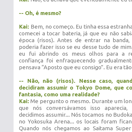
-- Oh, é mesmo?
Kai:
Bem, no começo. Eu tinha essa estranh
comecei a tocar bateria, já que eu não sab
época (risos). Antes de entrar na banda,
poderia fazer isso se eu desse tudo de mim.
eu fui abrindo os meus olhos para a re
confiança foi enfraquecendo gradualmen
pensava “Aposto que eu consigo”. Eu era tão t
-- Não, não (risos). Nesse caso, quan
decidiram assumir o Tokyo Dome, que c
fantasia, como uma realidade?
Kai:
Me pergunto o mesmo. Durante um lo
que nós conversávamos isso aparecia,
decidimos assumir... Nós tocamos no Budok
no Yokosuka Arena... os locais foram fica
Quando nós chegamos ao Saitama Super 