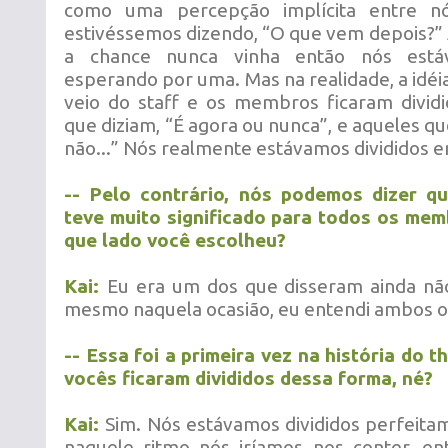
como uma percepção implícita entre n
estivéssemos dizendo, “O que vem depois?” A
a chance nunca vinha então nós est
esperando por uma. Mas na realidade, a idé
veio do staff e os membros ficaram divid
que diziam, “É agora ou nunca”, e aqueles qu
não...” Nós realmente estávamos divididos e
-- Pelo contrário, nós podemos dizer 
teve muito significado para todos os mem
que lado você escolheu?
Kai:
Eu era um dos que disseram ainda não
mesmo naquela ocasião, eu entendi ambos os
-- Essa foi a primeira vez na história do 
vocês ficaram divididos dessa forma, né?
Kai:
Sim. Nós estávamos divididos perfeit
naquele ritmo nós iríamos nos conter, en