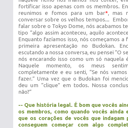
fortificar isso apenas com os membros. E
reunimos e fomos para um bar
*
, mas 
conversar sobre os velhos tempos... Embor
falar sobre o Tokyo Dome, nós acabamos t
tipo “algo assim aconteceu, aquilo acontec
Enquanto fazíamos isso, nós começamos a f
primeira apresentação no Budokan. En
escutando a nossa conversa, eu pensei “O s
nós encarando isso como um só naquela é
Naquele momento, os meus sentim
completamente e eu senti, “Se nós vamos 
fazer.” Uma vez que o Budokan foi menci
deu um “clique” em todos. Nossa conclusã
não?”
-- Que história legal. É bom que vocês a
os membros, como quando vocês ainda 
que os corações de vocês que indagam p
conseguem começar com algo comple