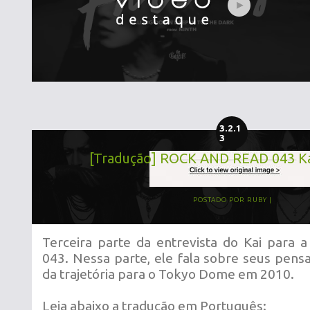
3.2.1
3
[Tradução] ROCK AND READ 043 Kai
POSTADO POR
RUBY
Terceira parte da entrevista do Kai par
043. Nessa parte, ele fala sobre seus pens
da trajetória para o Tokyo Dome em 2010.
Leia abaixo a tradução em Português: