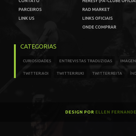
CONTATO
HERESY (FÃ-CLUBE OFICIA
PARCEIROS
RAD MARKET
LINK US
LINKS OFICIAIS
ONDE COMPRAR
CATEGORIAS
CURIOSIDADES
ENTREVISTAS TRADUZIDAS
IMAGEN
TWITTER:AOI
TWITTER:RUKI
TWITTER:REITA
ÍN
DESIGN POR
ELLEN FERNAND