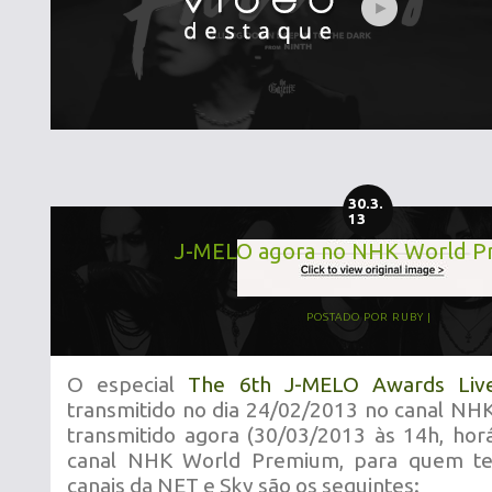
30.3.
13
J-MELO agora no NHK World 
POSTADO POR
RUBY
O especial
The 6th J-MELO Awards Live
transmitido no dia 24/02/2013 no canal NH
transmitido agora (30/03/2013 às 14h, horá
canal NHK World Premium, para quem t
canais da NET e Sky são os seguintes: