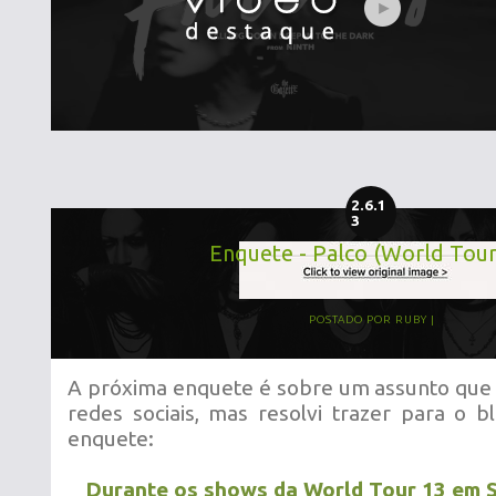
2.6.1
3
Enquete - Palco (World Tour
POSTADO POR
RUBY
A próxima enquete é sobre um assunto que 
redes sociais, mas resolvi trazer para o 
enquete:
Durante os shows da World Tour 13 em 