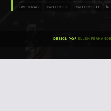
TWITTER:AOI
TWITTER:RUKI
TWITTER:REITA
ÍN
DESIGN POR
ELLEN FERNAND