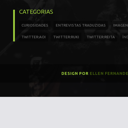
CATEGORIAS
CURIOSIDADES
ENTREVISTAS TRADUZIDAS
IMAGEN
TWITTER:AOI
TWITTER:RUKI
TWITTER:REITA
ÍN
DESIGN POR
ELLEN FERNAND