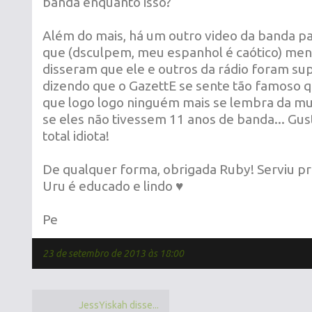
banda enquanto isso?
Além do mais, há um outro video da banda 
que (dsculpem, meu espanhol é caótico) men
disseram que ele e outros da rádio foram su
dizendo que o GazettE se sente tão famoso q
que logo logo ninguém mais se lembra da mus
se eles não tivessem 11 anos de banda... G
total idiota!
De qualquer forma, obrigada Ruby! Serviu p
Uru é educado e lindo ♥
Pe
23 de setembro de 2013 às 18:00
JessYiskah disse...