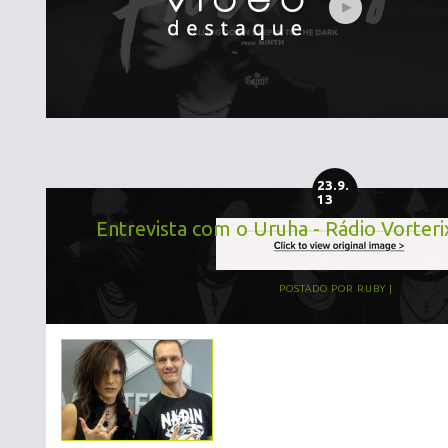
23.9.
13
Entrevista com o Uruha - Rádio Vorteri
POSTADO POR
RUBY