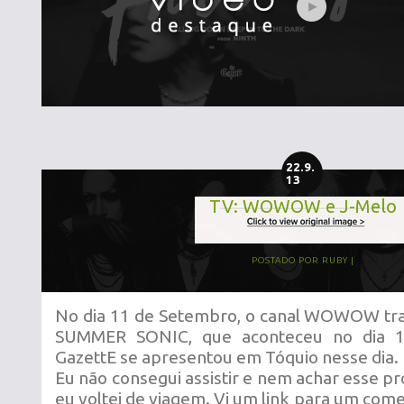
22.9.
13
TV: WOWOW e J-Melo
POSTADO POR
RUBY
No dia 11 de Setembro, o canal WOWOW tran
SUMMER SONIC, que aconteceu no dia 1
GazettE se apresentou em Tóquio nesse dia.
Eu não consegui assistir e nem achar esse 
eu voltei de viagem. Vi um link para um come