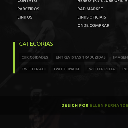
CONTATO
HERESY (FÃ-CLUBE OFICIA
PARCEIROS
RAD MARKET
LINK US
LINKS OFICIAIS
ONDE COMPRAR
CATEGORIAS
CURIOSIDADES
ENTREVISTAS TRADUZIDAS
IMAGEN
TWITTER:AOI
TWITTER:RUKI
TWITTER:REITA
ÍN
DESIGN POR
ELLEN FERNAND