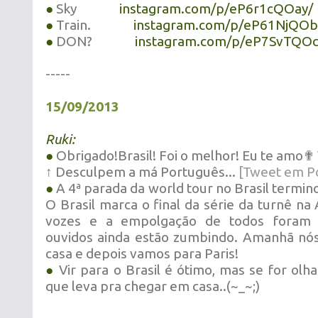
●
Sky
instagram.com/p/eP6r1cQOay/
●
Train.
instagram.com/p/eP61NjQOb
●
DON?
instagram.com/p/eP7SvTQOc
-----
15/09/2013
Ruki:
●
Obrigado!Brasil! Foi o melhor! Eu te amo✟ 
↑ Desculpem a má Português...
[Tweet em P
●
A 4ª parada da world tour no Brasil termi
O Brasil marca o final da série da turnê na
vozes e a empolgação de todos foram 
ouvidos ainda estão zumbindo. Amanhã nós
casa e depois vamos para Paris!
●
Vir para o Brasil é ótimo, mas se for olh
que leva pra chegar em casa..(~_~;)