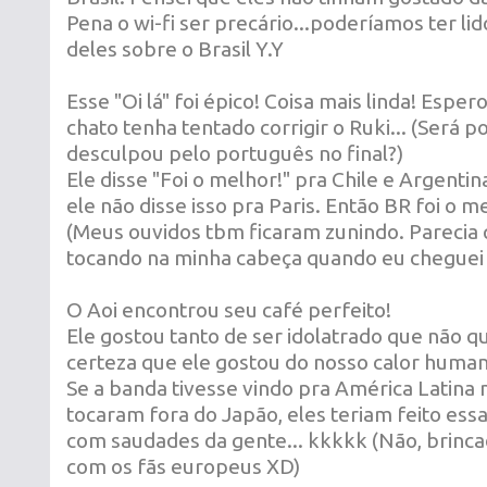
Pena o wi-fi ser precário...poderíamos ter l
deles sobre o Brasil Y.Y
Esse "Oi lá" foi épico! Coisa mais linda! Esp
chato tenha tentado corrigir o Ruki... (Será po
desculpou pelo português no final?)
Ele disse "Foi o melhor!" pra Chile e Argenti
ele não disse isso pra Paris. Então BR foi o 
(Meus ouvidos tbm ficaram zunindo. Parecia 
tocando na minha cabeça quando eu cheguei 
O Aoi encontrou seu café perfeito!
Ele gostou tanto de ser idolatrado que não q
certeza que ele gostou do nosso calor hum
Se a banda tivesse vindo pra América Latina 
tocaram fora do Japão, eles teriam feito ess
com saudades da gente... kkkkk (Não, brinca
com os fãs europeus XD)