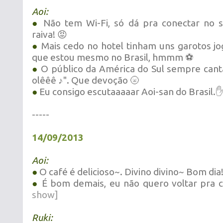
Aoi:
●
Não tem Wi-Fi, só dá pra conectar no 
raiva! 😡
●
Mais cedo no hotel tinham uns garotos jog
que estou mesmo no Brasil, hmmm ⚽
●
O público da América do Sul sempre cant
olêêê ♪". Que devoção 🌝
●
Eu consigo escutaaaaar Aoi-san do Brasil.
-----
14/09/2013
Aoi:
●
O café é delicioso~. Divino divino~ Bom dia
●
É bom demais, eu não quero voltar pra 
show]
Ruki: