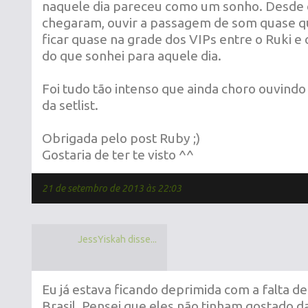
naquele dia pareceu como um sonho. Desde
chegaram, ouvir a passagem de som quase q
ficar quase na grade dos VIPs entre o Ruki e 
do que sonhei para aquele dia.
Foi tudo tão intenso que ainda choro ouvind
da setlist.
Obrigada pelo post Ruby ;)
Gostaria de ter te visto ^^
21 de setembro de 2013 às 22:03
JessYiskah disse...
Eu já estava ficando deprimida com a falta d
Brasil. Pensei que eles não tinham gostado da