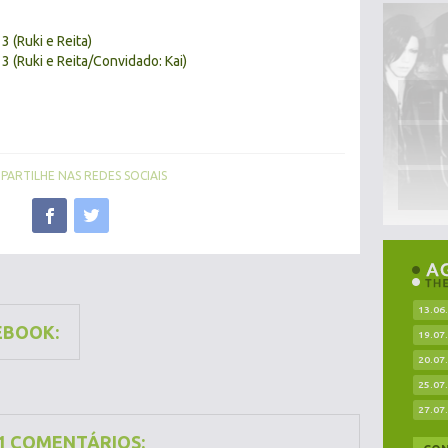
 (Ruki e Reita)
 (Ruki e Reita/Convidado: Kai)
ARTILHE NAS REDES SOCIAIS
13.06
EBOOK:
19.07
20.07
25.07
27.07
1 COMENTÁRIOS: