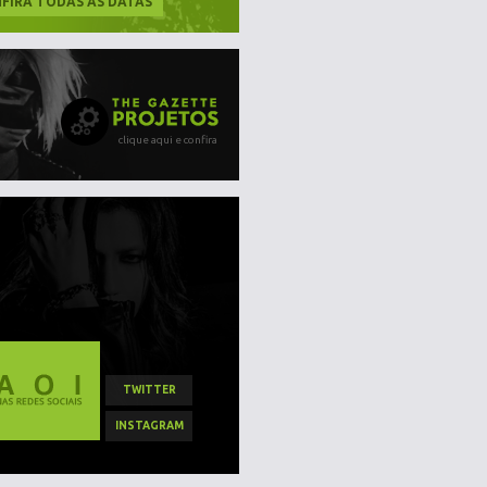
FIRA TODAS AS DATAS
clique aqui e confira
TWITTER
INSTAGRAM