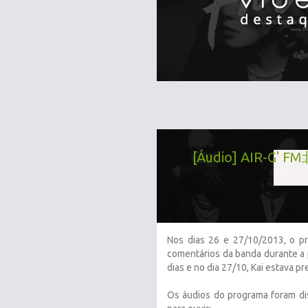
[Áudio] AIR-G' F
Nos dias 26 e 27/10/2013, o pr
comentários da banda durante a 
dias e no dia 27/10, Kai estava 
Os áudios do programa foram di