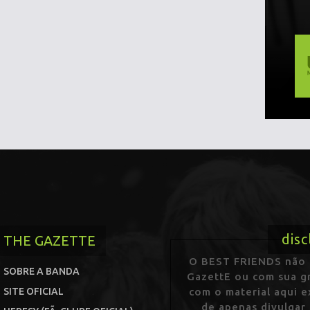
disc
THE GAZETTE
O BEST FRIENDS não p
SOBRE A BANDA
GazettE ou com sua gr
SITE OFICIAL
com o material aqui 
de apenas divulgar