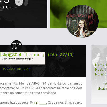
27.10
.13
M北海道80.4「It's me!」 (26 e 27/10)
Nome:
Host:
B
POSTADO POR
RUBY
No ar 
ograma "It's Me" da AIR-G' FM de Hokkaido transmitiu
I
programação. Reita e Ruki apareceram na rádio nos dois
atuali
presente no comentário como convidado.
sponibilizados pela @
_ren____
. Clique nos links abaixo