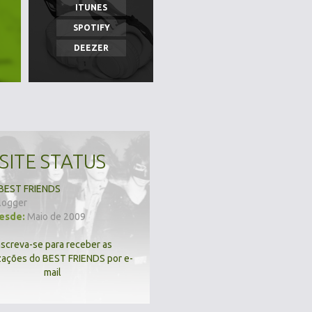
ITUNES
SPOTIFY
DEEZER
SITE STATUS
BEST FRIENDS
logger
desde:
Maio de 2009
nscreva-se para receber as
zações do BEST FRIENDS por e-
mail