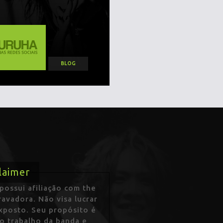
BLOG
laimer
ossui afiliação com the
avadora. Não visa lucrar
exposto. Seu propósito é
 o trabalho da banda e