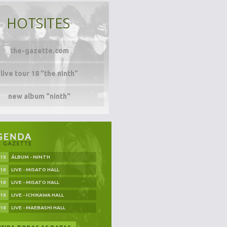
HOTSITES
the-gazette.com
live tour 18 "the ninth"
new album "ninth"
.18
ÁLBUM - NINTH
.18
LIVE - MISATO HALL
.18
LIVE - MISATO HALL
.18
LIVE - ICHIKAWA HALL
.18
LIVE - MAEBASHI HALL