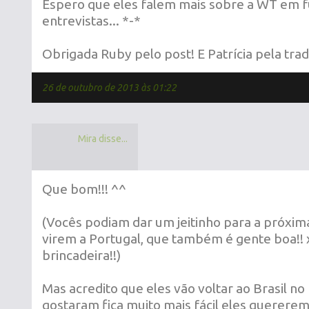
Espero que eles falem mais sobre a WT em f
entrevistas... *-*
Obrigada Ruby pelo post! E Patrícia pela tra
26 de outubro de 2013 às 01:22
Mira disse...
Que bom!!! ^^
(Vocês podiam dar um jeitinho para a próxima
virem a Portugal, que também é gente boa!! x
brincadeira!!)
Mas acredito que eles vão voltar ao Brasil no 
gostaram fica muito mais fácil eles quererem