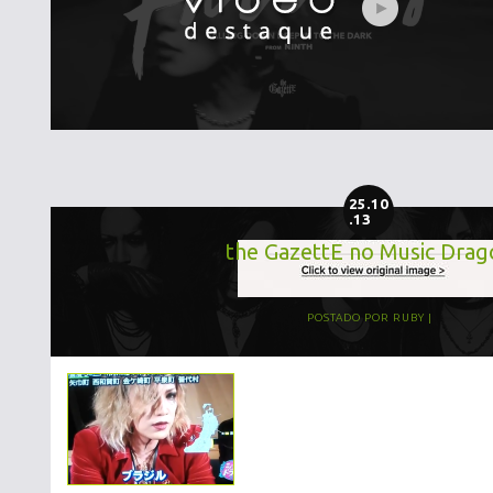
25.10
.13
the GazettE no Music Drag
POSTADO POR
RUBY