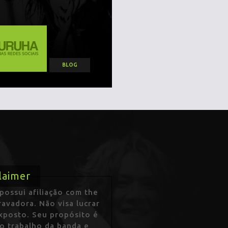
BLOG
laimer
ossui afiliação com the
avadora. Não visa lucrar
exposto. Seu propósito é
 o trabalho da banda e