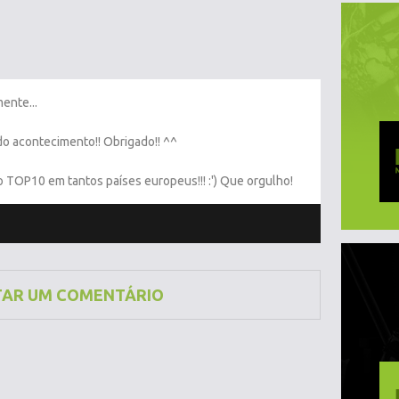
ente...
o acontecimento!! Obrigado!! ^^
o TOP10 em tantos países europeus!!! :') Que orgulho!
TAR UM COMENTÁRIO