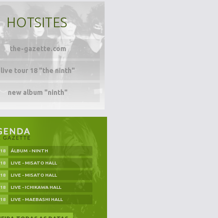
HOTSITES
the-gazette.com
live tour 18 "the ninth"
new album "ninth"
.18
ÁLBUM - NINTH
.18
LIVE - MISATO HALL
.18
LIVE - MISATO HALL
.18
LIVE - ICHIKAWA HALL
.18
LIVE - MAEBASHI HALL