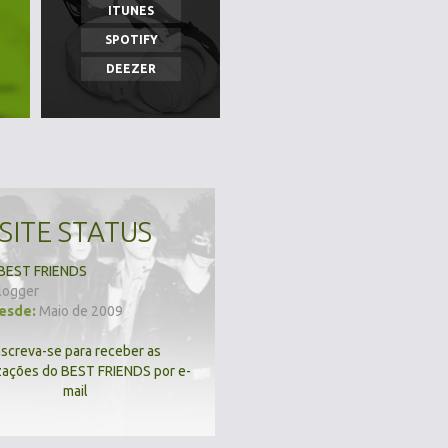
ITUNES
SPOTIFY
DEEZER
SITE STATUS
BEST FRIENDS
logger
desde:
Maio de 2009
nscreva-se para receber as
zações do BEST FRIENDS por e-
mail