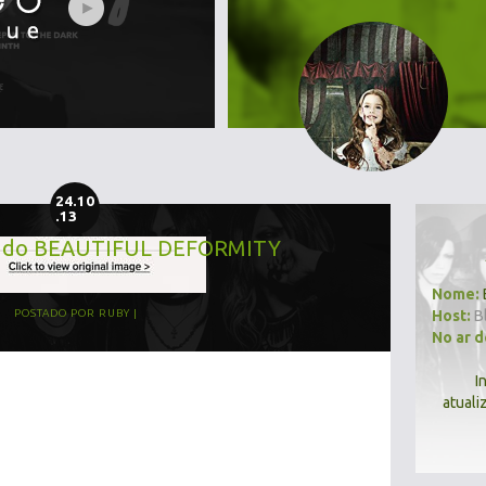
24.10
.13
o do BEAUTIFUL DEFORMITY
Nome:
Host:
B
POSTADO POR
RUBY
No ar 
I
atuali