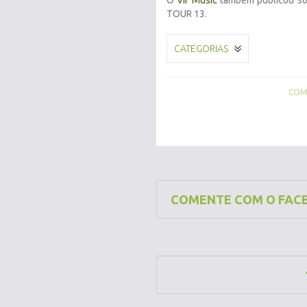
O
Vif Music
também publicou sob
TOUR 13.
CATEGORIAS
COMP
COMENTE COM O FAC