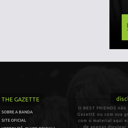
disc
THE GAZETTE
O BEST FRIENDS não p
SOBRE A BANDA
GazettE ou com sua gr
SITE OFICIAL
com o material aqui 
de apenas divulgar