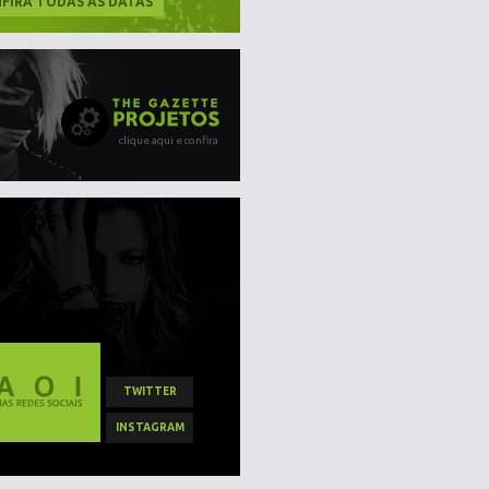
FIRA TODAS AS DATAS
clique aqui e confira
TWITTER
INSTAGRAM