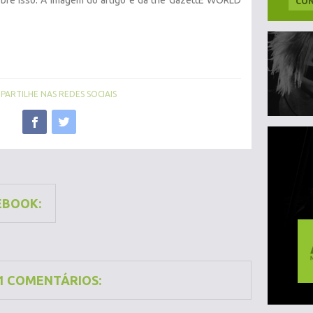
re isso. A imagem do artigo é da the GazettE WORLD
CON
ARTILHE NAS REDES SOCIAIS
EBOOK:
1 COMENTÁRIOS: