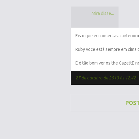
Mira disse...
Eis o que eu comentava anteriorm
Ruby você está sempre em cima d
E é tão bom ver os the GazettE n
27 de outubro de 2013 às 12:42
POS