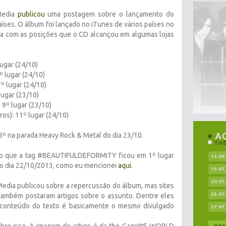
Media
publicou
uma postagem sobre o lançamento do
es. O álbum foi lançado no iTunes de vários países no
sta com as posições que o CD alcançou em algumas lojas
lugar (24/10)
2º
lugar
(
24/10
)
7º
lugar
(
24/10
)
lugar
(
23/10
)
: 9º
lugar
(
23/10
)
os): 11º lugar (
24/10
)
8º na parada
Heavy Rock & Metal do dia 23/10.
ado que a tag #BEAUTIFULDEFORMITY ficou em 1º lugar
13.06
no dia 22/10/2013, como eu mencionei
aqui
.
19.07
20.07
edia publicou sobre a repercussão do álbum, mas sites
25.07
 também postaram artigos sobre o assunto. Dentre eles
 conteúdo do texto é basicamente o mesmo divulgado
27.07