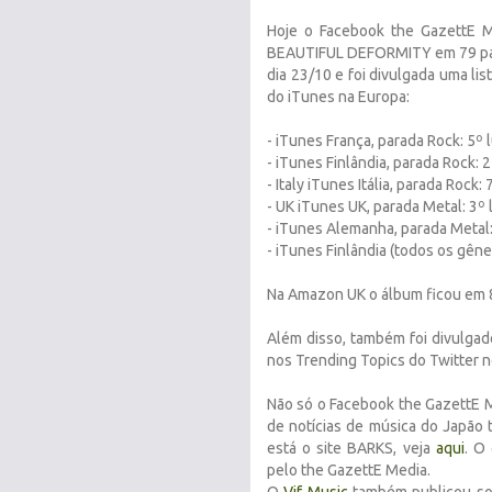
Hoje o Facebook the GazettE 
BEAUTIFUL DEFORMITY em 79 país
dia 23/10 e foi divulgada uma li
do iTunes na Europa:
- iTunes França, parada Rock: 5º 
- iTunes Finlândia, parada Rock: 
- Italy iTunes Itália,
parada
Rock: 
- UK iTunes UK,
parada
Metal: 3º
- iTunes Alemanha,
parada
Metal
- iTunes Finlândia (todos os gêner
Na Amazon UK o álbum ficou em 
Além disso, também foi divulg
nos Trending Topics do Twitter 
Não só o Facebook the GazettE M
de notícias de música do Japão
está o site BARKS, veja
aqui
. O
pelo the GazettE Media.