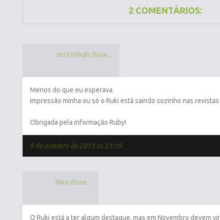
2 COMENTÁRIOS:
JessYiskah disse...
Menos do que eu esperava.
Impressão minha ou só o Ruki está saindo sozinho nas revistas
Obrigada pela informação Ruby!
9 de outubro de 2013 às 21:19
Mira disse...
O Ruki está a ter algum destaque, mas em Novembro devem vir 