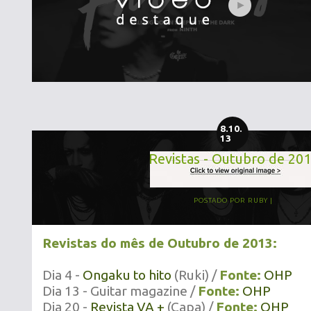
8.10.
13
Revistas - Outubro de 20
POSTADO POR
RUBY
Revistas do mês de Outubro de 2013:
Dia 4 -
Ongaku to hito
(Ruki) /
Fonte:
OHP
Dia 13 - Guitar magazine /
Fonte:
OHP
Dia 20 -
Revista VA
+
(Capa) /
Fonte:
OHP