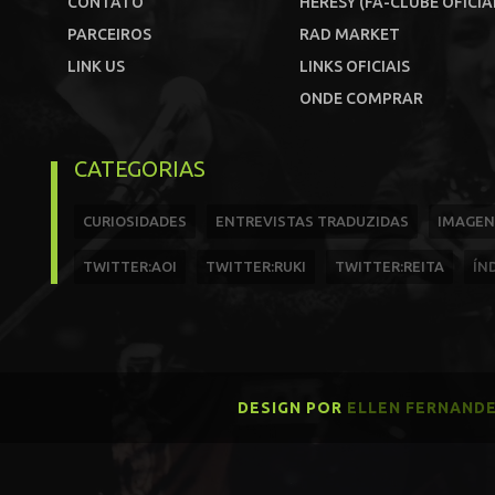
CONTATO
HERESY (FÃ-CLUBE OFICIA
PARCEIROS
RAD MARKET
LINK US
LINKS OFICIAIS
ONDE COMPRAR
CATEGORIAS
CURIOSIDADES
ENTREVISTAS TRADUZIDAS
IMAGEN
TWITTER:AOI
TWITTER:RUKI
TWITTER:REITA
ÍN
DESIGN POR
ELLEN FERNAND