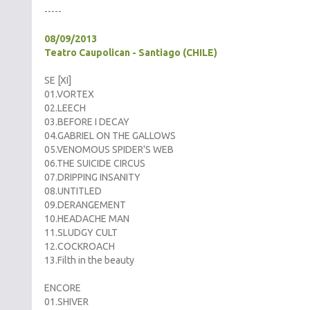
-----
08/09/2013
Teatro Caupolican - Santiago (CHILE)
SE [XI]
01.VORTEX
02.LEECH
03.BEFORE I DECAY
04.GABRIEL ON THE GALLOWS
05.VENOMOUS SPIDER'S WEB
06.THE SUICIDE CIRCUS
07.DRIPPING INSANITY
08.UNTITLED
09.DERANGEMENT
10.HEADACHE MAN
11.SLUDGY CULT
12.COCKROACH
13.Filth in the beauty
ENCORE
01.SHIVER