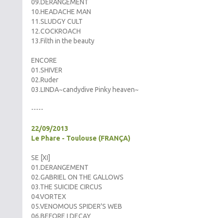
09.DERANGEMENT
10.HEADACHE MAN
11.SLUDGY CULT
12.COCKROACH
13.Filth in the beauty
ENCORE
01.SHIVER
02.Ruder
03.LINDA~candydive Pinky heaven~
-----
22/09/2013
Le Phare - Toulouse (FRANÇA)
SE [XI]
01.DERANGEMENT
02.GABRIEL ON THE GALLOWS
03.THE SUICIDE CIRCUS
04.VORTEX
05.VENOMOUS SPIDER'S WEB
06.BEFORE I DECAY