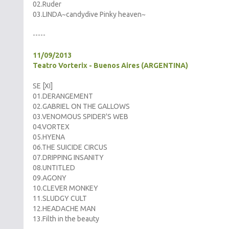
02.Ruder
03.LINDA~candydive Pinky heaven~
-----
11/09/2013
Teatro Vorterix - Buenos Aires (ARGENTINA)
SE [XI]
01.DERANGEMENT
02.GABRIEL ON THE GALLOWS
03.VENOMOUS SPIDER'S WEB
04.VORTEX
05.HYENA
06.THE SUICIDE CIRCUS
07.DRIPPING INSANITY
08.UNTITLED
09.AGONY
10.CLEVER MONKEY
11.SLUDGY CULT
12.HEADACHE MAN
13.Filth in the beauty