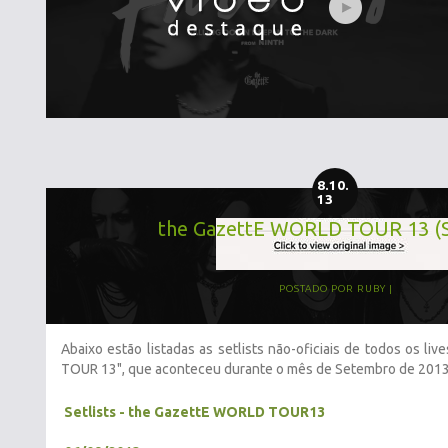
8.10.
13
the GazettE WORLD TOUR 13 (Se
POSTADO POR
RUBY
Abaixo estão listadas as setlists não-oficiais de todos os l
TOUR 13", que aconteceu durante o mês de Setembro de 2013
Setlists - the GazettE WORLD TOUR13