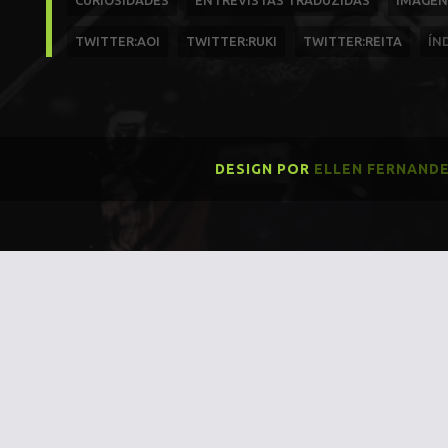
CURIOSIDADES
ENTREVISTAS TRADUZIDAS
IMAGEN
TWITTER:AOI
TWITTER:RUKI
TWITTER:REITA
ÍN
DESIGN POR
ELLEN FERNAND