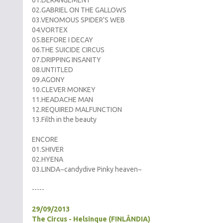
01.DERANGEMENT
02.GABRIEL ON THE GALLOWS
03.VENOMOUS SPIDER'S WEB
04.VORTEX
05.BEFORE I DECAY
06.THE SUICIDE CIRCUS
07.DRIPPING INSANITY
08.UNTITLED
09.AGONY
10.CLEVER MONKEY
11.HEADACHE MAN
12.REQUIRED MALFUNCTION
13.Filth in the beauty
ENCORE
01.SHIVER
02.HYENA
03.LINDA~candydive Pinky heaven~
-----
29/09/2013
The Circus - Helsinque (FINLÂNDIA)