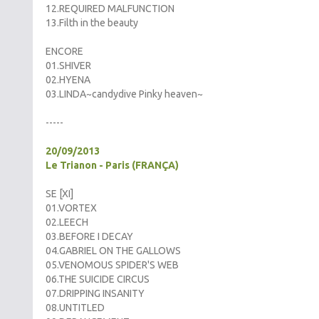
12.REQUIRED MALFUNCTION
13.Filth in the beauty
ENCORE
01.SHIVER
02.HYENA
03.LINDA~candydive Pinky heaven~
-----
20/09/2013
Le Trianon - Paris (FRANÇA)
SE [XI]
01.VORTEX
02.LEECH
03.BEFORE I DECAY
04.GABRIEL ON THE GALLOWS
05.VENOMOUS SPIDER'S WEB
06.THE SUICIDE CIRCUS
07.DRIPPING INSANITY
08.UNTITLED