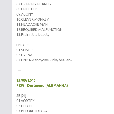
07.DRIPPING INSANITY
08.UNTITLED
09.AGONY
10.CLEVER MONKEY
11.HEADACHE MAN
12.REQUIRED MALFUNCTION
13.Filth in the beauty
ENCORE
01.SHIVER
02.HYENA
03.LINDA~candydive Pinky heaven~
-----
25/09/2013
FZW - Dortmund (ALEMANHA)
SE [XI]
01.VORTEX
02.LEECH
03.BEFORE I DECAY