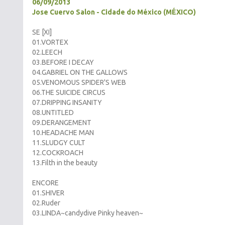
06/09/2013
Jose Cuervo Salon - Cidade do México (MÉXICO)
SE [XI]
01.VORTEX
02.LEECH
03.BEFORE I DECAY
04.GABRIEL ON THE GALLOWS
05.VENOMOUS SPIDER'S WEB
06.THE SUICIDE CIRCUS
07.DRIPPING INSANITY
08.UNTITLED
09.DERANGEMENT
10.HEADACHE MAN
11.SLUDGY CULT
12.COCKROACH
13.Filth in the beauty
ENCORE
01.SHIVER
02.Ruder
03.LINDA~candydive Pinky heaven~