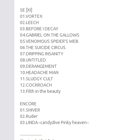
SE [XI]
01.VORTEX
02.LEECH
03.BEFORE I DECAY
04.GABRIEL ON THE GALLOWS
05.VENOMOUS SPIDER'S WEB
06.THE SUICIDE CIRCUS
07.DRIPPING INSANITY
08.UNTITLED
09.DERANGEMENT
10.HEADACHE MAN
11.SLUDGY CULT
12.COCKROACH
13.Filth in the beauty
ENCORE
01.SHIVER
02.Ruder
03.LINDA~candydive Pinky heaven~
--------------