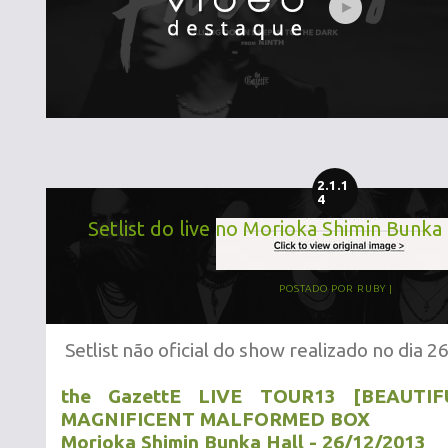
2.1.1
4
Setlist do live no Morioka Shimin Bunka
POSTADO POR
RUBY
Setlist não oficial do show realizado no dia 
the GazettE LIVE TOUR13 [BEAUTI
MAGNIFICENT MALFORMED BOX
Morioka Shimin Bunka Hall - 26/12/2013