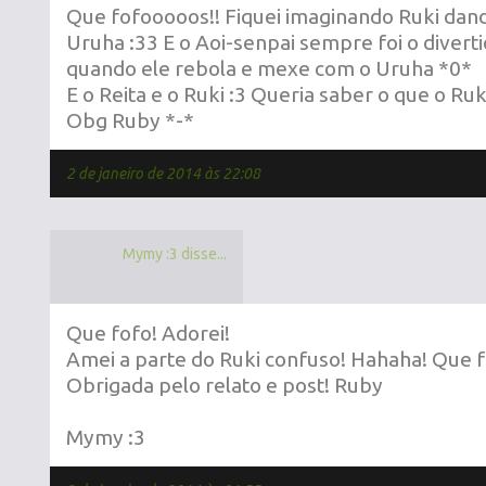
Que fofooooos!! Fiquei imaginando Ruki dand
Uruha :33 E o Aoi-senpai sempre foi o divert
quando ele rebola e mexe com o Uruha *0*
E o Reita e o Ruki :3 Queria saber o que o Ruk
Obg Ruby *-*
2 de janeiro de 2014 às 22:08
Mymy :3 disse...
Que fofo! Adorei!
Amei a parte do Ruki confuso! Hahaha! Que f
Obrigada pelo relato e post! Ruby
Mymy :3