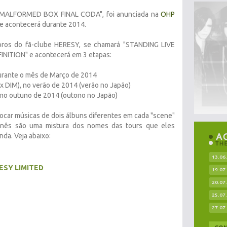
T MALFORMED BOX FINAL CODA", foi anunciada na
OHP
e acontecerá durante 2014.
ros do fã-clube HERESY, se chamará "STANDING LIVE
NITION" e acontecerá em 3 etapas:
durante o mês de Março de 2014
 DIM), no verão de 2014 (verão no Japão)
, no outuno de 2014 (outono no Japão)
tocar músicas de dois álbuns diferentes em cada "scene"
rnês são uma mistura dos nomes das tours que eles
nda. Veja abaixo:
13.06
ESY LIMITED
19.07
20.07
25.07
27.07