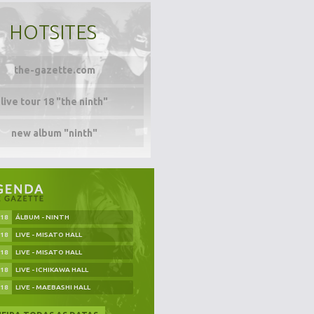
HOTSITES
the-gazette.com
live tour 18 "the ninth"
new album "ninth"
.18
ÁLBUM - NINTH
.18
LIVE - MISATO HALL
.18
LIVE - MISATO HALL
.18
LIVE - ICHIKAWA HALL
.18
LIVE - MAEBASHI HALL