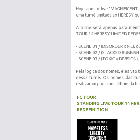
Hoje após o live "MAGNIFICEN
uma turnê limitada ao HERESY qu
A turnê será apenas para memb
TOUR 14 HERESY LIMITED REDEFI
- SCENE 01 / (DISORDER x NIL), 
- SCENE 02 / (STACKED RUBBISH x
- SCENE 03 / (TOXIC x DIVISION)
Pela lógica dos nomes, eles vão 
dessa turnê. Os nomes das tu
realizaram para cada álbum da ba
FC TOUR
STANDING LIVE TOUR 14 HER
REDEFINITION