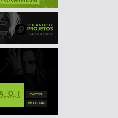
FIRA TODAS AS DATAS
clique aqui e confira
TWITTER
INSTAGRAM