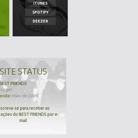
ITUNES
SPOTIFY
DEEZER
SITE STATUS
BEST FRIENDS
logger
desde:
Maio de 2009
nscreva-se para receber as
zações do BEST FRIENDS por e-
mail