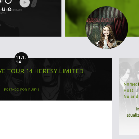
11.1.
14
VE TOUR 14 HERESY LIMITED
Nome:
Host:
B
POSTADO POR
RUBY
No ar 
I
atuali