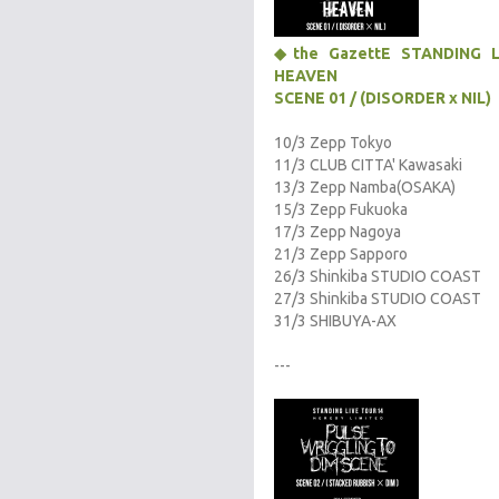
◆the GazettE STANDING
HEAVEN
SCENE 01 / (DISORDER x NIL)
10/3 Zepp Tokyo
11/3 CLUB CITTA' Kawasaki
13/3 Zepp Namba(OSAKA)
15/3 Zepp Fukuoka
17/3 Zepp Nagoya
21/3 Zepp Sapporo
26/3 Shinkiba STUDIO COAST
27/3 Shinkiba STUDIO COAST
31/3 SHIBUYA-AX
---