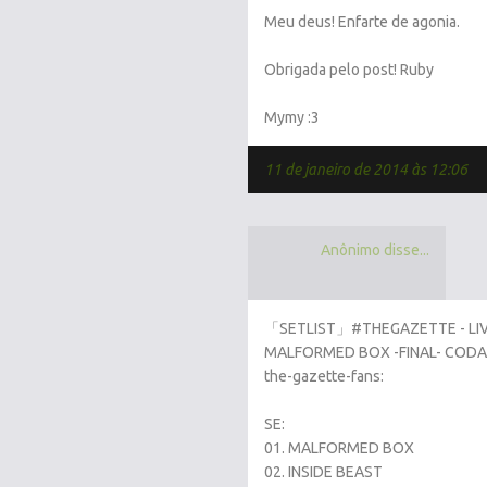
Meu deus! Enfarte de agonia.
Obrigada pelo post! Ruby
Mymy :3
11 de janeiro de 2014 às 12:06
Anônimo disse...
「SETLIST」#THEGAZETTE - LIV
MALFORMED BOX -FINAL- CODA
the-gazette-fans:
SE:
01. MALFORMED BOX
02. INSIDE BEAST