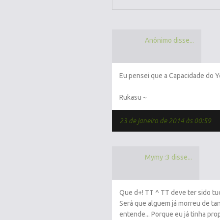
Anônimo disse...
Eu pensei que a Capacidade do Y
Rukasu ~
23 de janeiro de 2014 às 00:59
Mymy :3 disse...
Que d+! TT ^ TT deve ter sido tu
Será que alguem já morreu de tan
entende... Porque eu já tinha pr