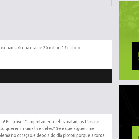
okohama Arena era de 20 mil ou 25 mil o-o
do! Essa live! Completamente eles matam os fãns ne...
to querer ir numa live deles? Se é que alguem me
oplema no coração,e depois do dia piorou porque a tonta