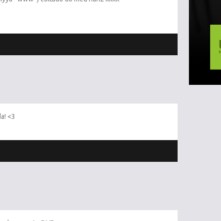
a! <3