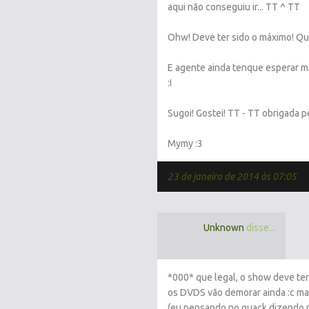
aqui não conseguiu ir... TT ^ TT
Ohw! Deve ter sido o máximo! Que
E agente ainda tenque esperar m
:I
Sugoi! Gostei! TT - TT obrigada pe
Mymy :3
23 de janeiro de 2014 às 07:05
Unknown
disse...
*000* que legal, o show deve ter
os DVDS vão demorar ainda :c mas
(eu pensando no quack dizendo 