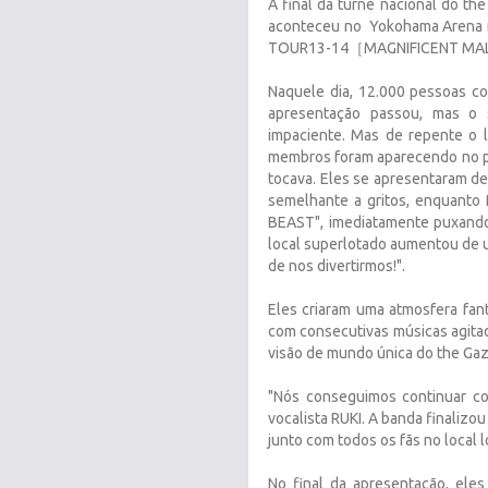
A final da turnê nacional do t
aconteceu no Yokohama Arena no 
TOUR13-14［MAGNIFICENT MA
Naquele dia, 12.000 pessoas com
apresentação passou, mas o
impaciente. Mas de repente o l
membros foram aparecendo no pa
tocava. Eles se apresentaram d
semelhante a gritos, enquanto 
BEAST", imediatamente puxando
local superlotado aumentou de 
de nos divertirmos!".
Eles criaram uma atmosfera fant
com consecutivas músicas agita
visão de mundo única do the Gaz
"Nós conseguimos continuar com
vocalista RUKI. A banda finalizo
junto com todos os fãs no local l
No final da apresentação, el