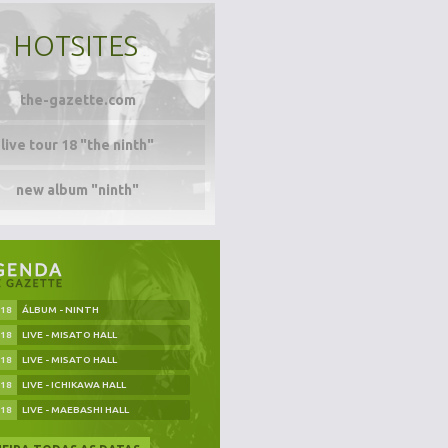
HOTSITES
the-gazette.com
live tour 18 "the ninth"
new album "ninth"
.18
ÁLBUM - NINTH
.18
LIVE - MISATO HALL
.18
LIVE - MISATO HALL
.18
LIVE - ICHIKAWA HALL
.18
LIVE - MAEBASHI HALL