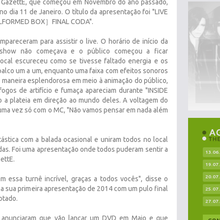
he GazettE, que começou em Novembro do ano passado,
dia 11 de Janeiro. O título da apresentação foi "LIVE
LFORMED BOX］FINAL CODA".
pareceram para assistir o live. O horário de início da
 show não começava e o público começou a ficar
ocal escureceu como se tivesse faltado energia e os
lco um a um, enquanto uma faixa com efeitos sonoros
e maneira esplendorosa em meio à animação do público,
fogos de artifício e fumaça apareciam durante "INSIDE
 a plateia em direção ao mundo deles. A voltagem do
uma vez só com o MC, "Não vamos pensar em nada além
ástica com a balada ocasional e uniram todos no local
das. Foi uma apresentação onde todos puderam sentir a
13.06
ettE.
19.07
20.07
 essa turnê incrível, graças a todos vocês", disse o
u a sua primeira apresentação de 2014 com um pulo final
25.07
otado.
27.07
es anunciaram que vão lançar um DVD em Maio e que