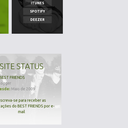
ITUNES
SPOTIFY
DEEZER
SITE STATUS
BEST FRIENDS
logger
desde:
Maio de 2009
nscreva-se para receber as
zações do BEST FRIENDS por e-
mail