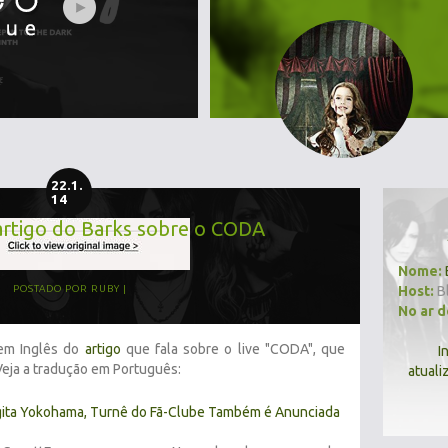
22.1.
14
artigo do Barks sobre o CODA
Nome:
Host:
B
POSTADO POR
RUBY
No ar 
em Inglês do
artigo
que fala sobre o live "CODA", que
I
Veja a tradução em Português:
atuali
Agita Yokohama, Turnê do Fã-Clube Também é Anunciada