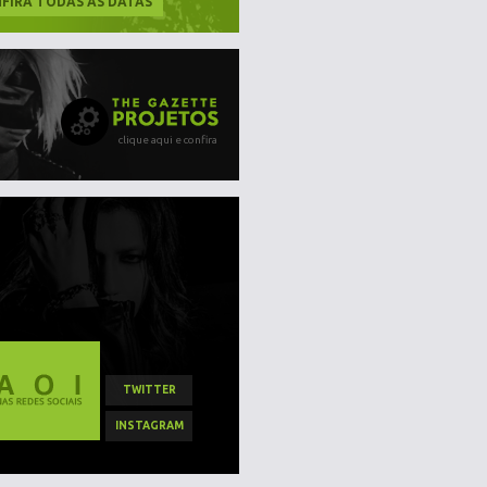
FIRA TODAS AS DATAS
clique aqui e confira
TWITTER
INSTAGRAM