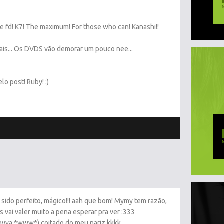
 fd! K7! The maximum! For those who can! Kanashi!!
ais... Os DVDS vão demorar um pouco nee...
lo post! Ruby! :)
 sido perfeito, mágico!!! aah que bom! Mymy tem razão,
 vai valer muito a pena esperar pra ver :333
nyya *www*) coitado do meu nariz kkkk