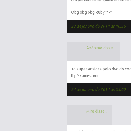
Obg obg obg Ruby! *-*
23 de janeiro de 2014 às 10:36
Anônimo disse...
To super ansiosa pelo dvd do cod
By:Azumi-chan
24 de janeiro de 2014 às 03:00
Mira disse...