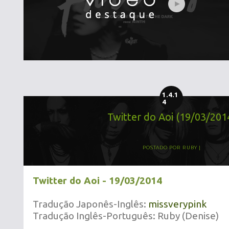
1.4.1
4
Twitter do Aoi (19/03/201
POSTADO POR
RUBY
Twitter do Aoi - 19/03/2014
Tradução Japonês-Inglês:
missverypink
Tradução Inglês-Português: Ruby (Denise)