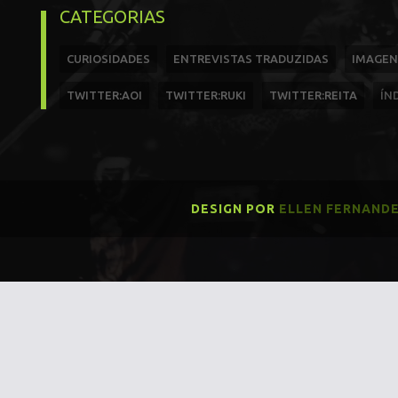
CATEGORIAS
CURIOSIDADES
ENTREVISTAS TRADUZIDAS
IMAGEN
TWITTER:AOI
TWITTER:RUKI
TWITTER:REITA
ÍN
DESIGN POR
ELLEN FERNAND