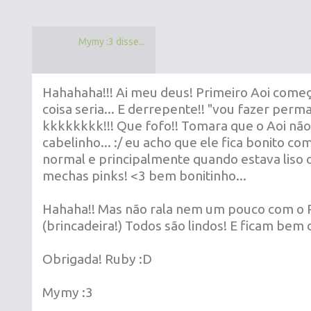
Mymy :3 disse...
Hahahaha!!! Ai meu deus! Primeiro Aoi come
coisa seria... E derrepente!! "vou fazer per
kkkkkkkk!!! Que fofo!! Tomara que o Aoi nã
cabelinho... :/ eu acho que ele fica bonito com
normal e principalmente quando estava liso
mechas pinks! <3 bem bonitinho...
Hahaha!! Mas não rala nem um pouco com o 
(brincadeira!) Todos são lindos! E ficam bem 
Obrigada! Ruby :D
Mymy :3