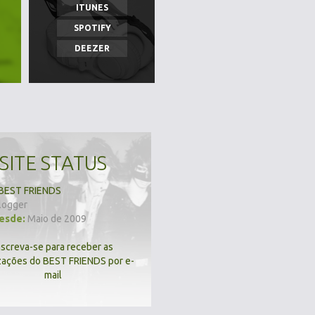
ITUNES
SPOTIFY
DEEZER
SITE STATUS
BEST FRIENDS
logger
desde:
Maio de 2009
nscreva-se para receber as
zações do BEST FRIENDS por e-
mail