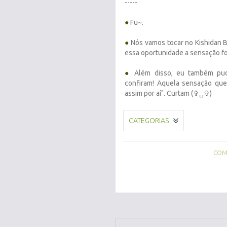
-----
●
Fu~.
●
Nós vamos tocar no Kishidan B
essa oportunidade a sensação foi óti
●
Além disso, eu também pude
confiram! Aquela sensação que
assim por aí". Curtam (✞␣✞)
CATEGORIAS
COMP