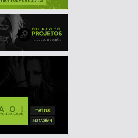
FIRA TODAS AS DATAS
clique aqui e confira
TWITTER
INSTAGRAM