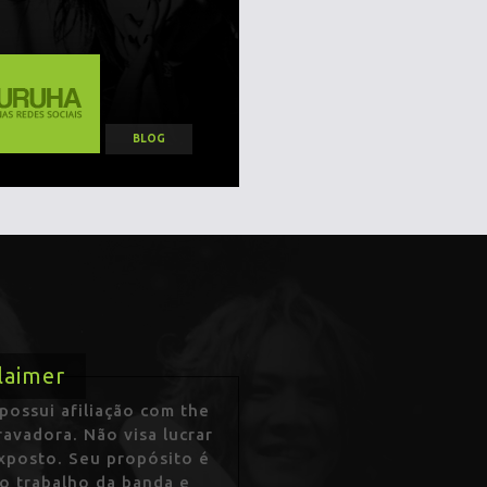
BLOG
laimer
ossui afiliação com the
avadora. Não visa lucrar
exposto. Seu propósito é
 o trabalho da banda e