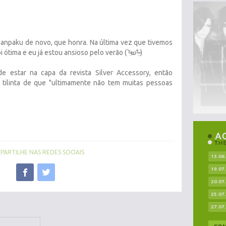
anpaku de novo, que honra. Na última vez que tivemos
ma e eu já estou ansioso pelo verão ( ⁼̴̶̤̀ω⁼̴̶̤́ )
 estar na capa da revista Silver Accessory, então
 tilinta de que "ultimamente não tem muitas pessoas
ARTILHE NAS REDES SOCIAIS
13.06
19.07
20.07
25.07
27.07