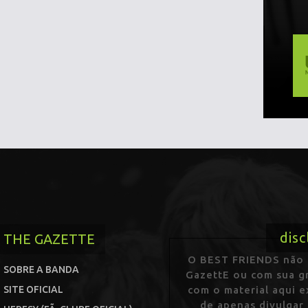
disc
THE GAZETTE
O BEST FRIENDS não p
SOBRE A BANDA
GazettE ou com sua gr
SITE OFICIAL
com o material aqui 
de apenas divulgar