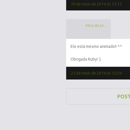
19 de maio de 2014 às 13:12
Mira disse...
Ele está mesmo animado!! ^^
Obrigada Ruby! :)
23 de maio de 2014 às 15:24
POS