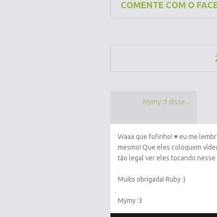
COMENTE COM O FAC
Mymy :3 disse...
Waaa que fofinho! ♥ eu me lembro
mesmo! Que eles coloquem vídeo
tão legal ver eles tocando nesse
Muito obrigada! Ruby :)
Mymy :3