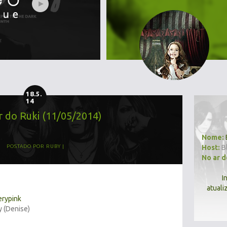
18.5.
14
r do Ruki (11/05/2014)
Nome:
Host:
B
POSTADO POR
RUBY
No ar 
I
atuali
erypink
y (Denise)