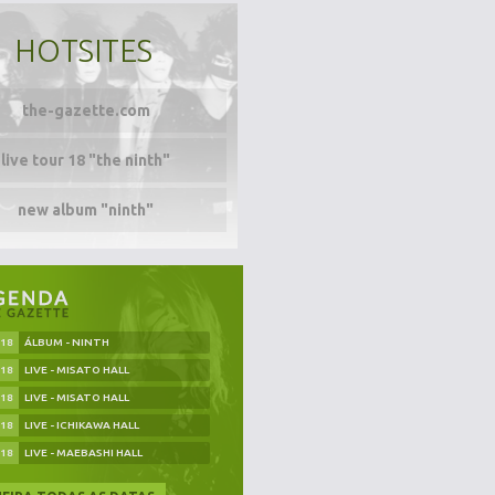
HOTSITES
the-gazette.com
live tour 18 "the ninth"
new album "ninth"
.18
ÁLBUM - NINTH
.18
LIVE - MISATO HALL
.18
LIVE - MISATO HALL
.18
LIVE - ICHIKAWA HALL
.18
LIVE - MAEBASHI HALL