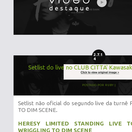
2.7.1
4
Setlist do live no CLUB CITTA' Kawasak
POSTADO POR
RUBY
Setlist não oficial do segundo live da tur
TO DIM SCENE.
HERESY LIMITED STANDING LIVE
WRIGGLING TO DIM SCENE