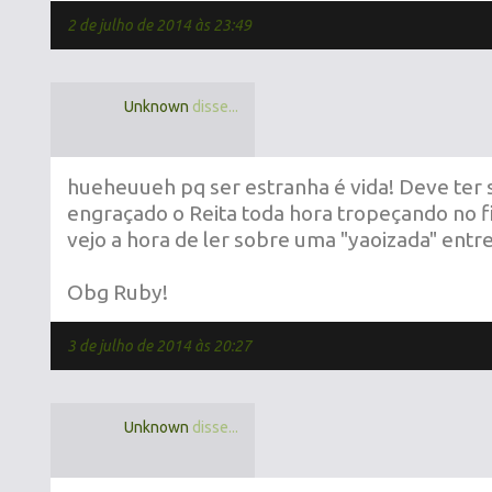
2 de julho de 2014 às 23:49
Unknown
disse...
hueheuueh pq ser estranha é vida! Deve ter
engraçado o Reita toda hora tropeçando no fi
vejo a hora de ler sobre uma "yaoizada" entre
Obg Ruby!
3 de julho de 2014 às 20:27
Unknown
disse...