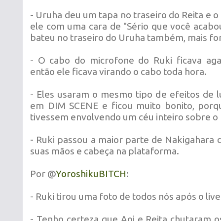
- Uruha deu um tapa no traseiro do Reita e o 
ele com uma cara de "Sério que você acabou 
bateu no traseiro do Uruha também, mais for
- O cabo do microfone do Ruki ficava aga
então ele ficava virando o cabo toda hora.
- Eles usaram o mesmo tipo de efeitos de
em DIM SCENE e ficou muito bonito, porq
tivessem envolvendo um céu inteiro sobre o 
- Ruki passou a maior parte de Nakigahara 
suas mãos e cabeça na plataforma.
Por @
YoroshikuBITCH
:
- Ruki tirou uma foto de todos nós após o live
- Tenho certeza que Aoi e Reita chutaram o