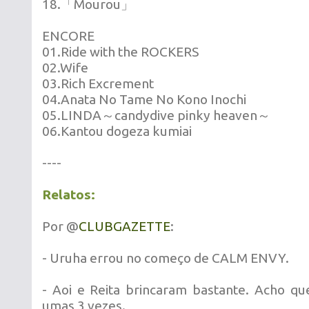
18.「Mourou」
ENCORE
01.Ride with the ROCKERS
02.Wife
03.Rich Excrement
04.Anata No Tame No Kono Inochi
05.LINDA～candydive pinky heaven～
06.Kantou dogeza kumiai
----
Relatos:
Por @
CLUBGAZETTE
:
- Uruha errou no começo de CALM ENVY.
- Aoi e Reita brincaram bastante. Acho qu
umas 3 vezes.