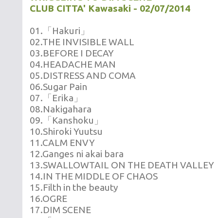
CLUB CITTA' Kawasaki - 02/07/2014
01.「Hakuri」
02.THE INVISIBLE WALL
03.BEFORE I DECAY
04.HEADACHE MAN
05.DISTRESS AND COMA
06.Sugar Pain
07.「Erika」
08.Nakigahara
09.「Kanshoku」
10.Shiroki Yuutsu
11.CALM ENVY
12.Ganges ni akai bara
13.SWALLOWTAIL ON THE DEATH VALLEY
14.IN THE MIDDLE OF CHAOS
15.Filth in the beauty
16.OGRE
17.DIM SCENE