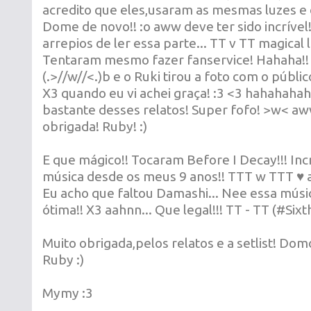
acredito que eles,usaram as mesmas luzes e 
Dome de novo!! :o aww deve ter sido incrível!
arrepios de ler essa parte... TT v TT magical l
Tentaram mesmo fazer fanservice! Hahaha!! 
(.>//w//<.)b e o Ruki tirou a foto com o públi
X3 quando eu vi achei graça! :3 <3 hahahahaha
bastante desses relatos! Super fofo! >w< a
obrigada! Ruby! :)
E que mágico!! Tocaram Before I Decay!!! Inc
música desde os meus 9 anos!! TTT w TTT ♥ 
Eu acho que faltou Damashi... Nee essa mús
ótima!! X3 aahnn... Que legal!!! TT - TT (#Si
Muito obrigada,pelos relatos e a setlist! Dom
Ruby :)
Mymy :3