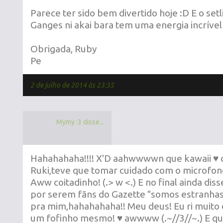
Parece ter sido bem divertido hoje :D E o setli
Ganges ni akai bara tem uma energia incrível 
Obrigada, Ruby
Pe
2 de julho de 2014 às 23:35
Mymy :3 disse...
Hahahahaha!!!! X'D aahwwwwn que kawaii ♥ 
Ruki,teve que tomar cuidado com o microfone
Aww coitadinho! (.> w <.) E no final ainda dis
por serem fãns do Gazette "somos estranhas" 
pra mim,hahahahaha!! Meu deus! Eu ri muito di
um fofinho mesmo! ♥ awwww (.~//3//~.) E que