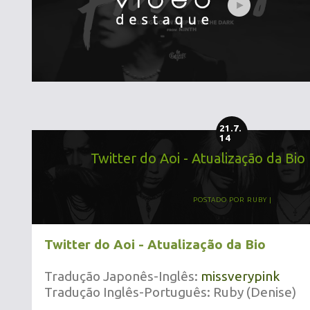
21.7.
14
Twitter do Aoi - Atualização da Bio
POSTADO POR
RUBY
Twitter do Aoi - Atualização da Bio
Tradução Japonês-Inglês:
missverypink
Tradução Inglês-Português: Ruby (Denise)