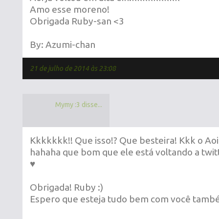
Amo esse moreno!
Obrigada Ruby-san <3
By: Azumi-chan
21 de julho de 2014 às 23:08
Mymy :3 disse...
Kkkkkkk!! Que isso!? Que besteira! Kkk o Aoi
hahaha que bom que ele está voltando a twi
♥
Obrigada! Ruby :)
Espero que esteja tudo bem com você tamb