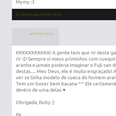
Mymy :3
22 de julho de 2014 às 00:12
Anônimo disse...
KKKKKKKKKKK! A gente tem que rir deste gaia
rir :D Sempre vi meus priminhos com cuequ
aranha e jamais poderia imaginar o Fuji-san 
destas.... Meu Deus, ele é muito engraçado! 
ver se tinha modelo de cueca do homem aran
Tem um boxer bem bacana ^^ Ele certamente 
dentro de uma delas ♥
Obrigada, Ruby :)
Pe