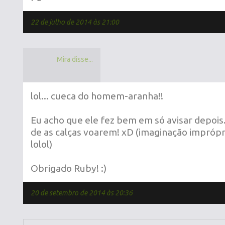
22 de julho de 2014 às 21:00
Mira disse...
lol... cueca do homem-aranha!!
Eu acho que ele fez bem em só avisar depois...
de as calças voarem! xD (imaginação imprópr
lolol)
Obrigado Ruby! :)
20 de setembro de 2014 às 20:36