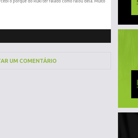
rcebi o porquê do Ruki ter falado como falou dela. Muito
TAR UM COMENTÁRIO