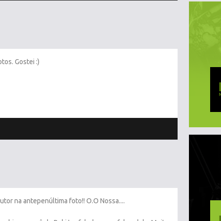
tos. Gostei :)
tor na antepenúltima foto!! O.O Nossa....