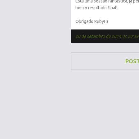
Está uma sessão fantástica, já pe
bom o resultado final!
Obrigado Ruby! :)
20 de setembro de 2014 às 20:39
POS