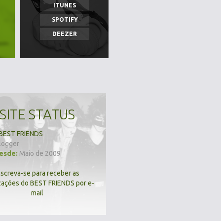
ITUNES
SPOTIFY
DEEZER
SITE STATUS
BEST FRIENDS
logger
desde:
Maio de 2009
nscreva-se para receber as
zações do BEST FRIENDS por e-
mail