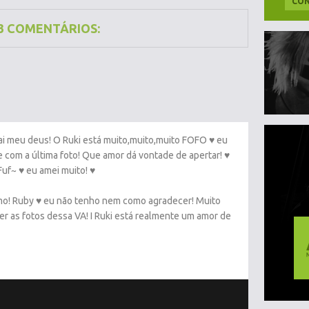
CON
3 COMENTÁRIOS:
meu deus! O Ruki está muito,muito,muito FOFO ♥ eu
e com a última foto! Que amor dá vontade de apertar! ♥
 Fuf~ ♥ eu amei muito! ♥
mo! Ruby ♥ eu não tenho nem como agradecer! Muito
er as fotos dessa VA! I Ruki está realmente um amor de