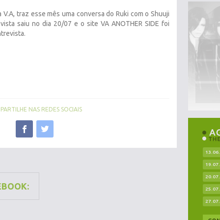
 V.A, traz esse mês uma conversa do Ruki com o Shuuji
evista saiu no dia 20/07 e o site VA ANOTHER SIDE foi
trevista.
ARTILHE NAS REDES SOCIAIS
13.06
19.07
20.07
EBOOK:
25.07
27.07