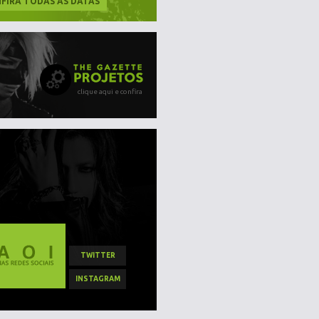
FIRA TODAS AS DATAS
clique aqui e confira
TWITTER
INSTAGRAM