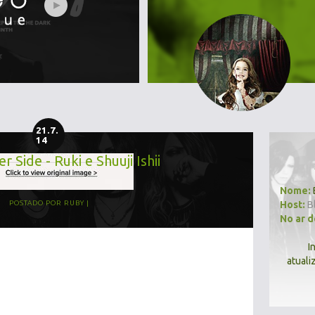
21.7.
14
 Side - Ruki e Shuuji Ishii
Nome:
Host:
B
POSTADO POR
RUBY
No ar 
I
atuali