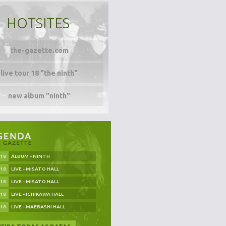
HOTSITES
the-gazette.com
live tour 18 "the ninth"
new album "ninth"
.18
ÁLBUM - NINTH
.18
LIVE - MISATO HALL
.18
LIVE - MISATO HALL
.18
LIVE - ICHIKAWA HALL
.18
LIVE - MAEBASHI HALL