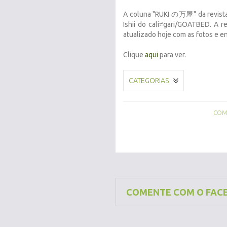
A coluna "RUKI の万屋" da revista
Ishii do cali≠gari/GOATBED. A r
atualizado hoje com as fotos e en
Clique
aqui
para ver.
CATEGORIAS
COMP
COMENTE COM O FAC