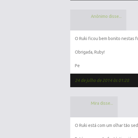
Anônimo disse...
O Ruki ficou bem bonito nestas fo
Obrigada, Ruby!
Pe
24 de julho de 2014 às 01:28
Mira disse...
O Ruki está com um olhar tão sedu