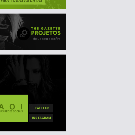
FIRA TODAS AS DATAS
clique aqui e confira
TWITTER
INSTAGRAM