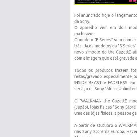
Foi anunciado hoje o lançamen
da Sony.
O aparelho vem em dois mode
exclusivos.
O modelo "F Series" vem com ac
trás. Já os modelos da "S Series"
novo símbolo do the GazettE a
com a imagem que está gravada a
Todos os produtos trazem fo
feitas/gravado especialmente 
INSIDE BEAST e FADELESS em al
serviço da Sony "Music Unlimited
O "WALKMAN the GazettE mode
(Japão), lojas físicas "Sony Store
uma das lojas físicas, a pessoa 
A partir de Outubro o WALKMAN
nas Sony Store da Europa. Have