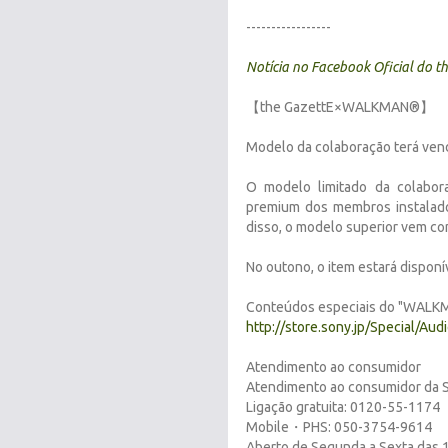
-----------------
Notícia no Facebook Oficial do t
【the GazettE×WALKMAN®】
Modelo da colaboração terá vend
O modelo limitado da colabo
premium dos membros instalad
disso, o modelo superior vem co
No outono, o item estará disponí
Conteúdos especiais do "WALKMA
http://store.sony.jp/Special/A
Atendimento ao consumidor
Atendimento ao consumidor da 
Ligação gratuita: 0120-55-1174
Mobile・PHS: 050-3754-9614
Aberto de Segunda a Sexta das 1