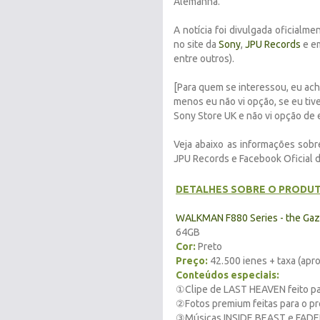
Alemanha.
A notícia foi divulgada oficialm
no site da
Sony
,
JPU Records
e em
entre outros).
[Para quem se interessou, eu ach
menos eu não vi opção, se eu tiv
Sony Store UK e não vi opção de 
Veja abaixo as informações sobr
JPU Records e Facebook Oficial d
DETALHES SOBRE O PRODU
WALKMAN F880 Series - the Ga
64GB
Cor:
Preto
Preço:
42.500 ienes + taxa (apr
Conteúdos especiais:
①Clipe de LAST HEAVEN feito pa
②Fotos premium feitas para o pr
③Músicas INSIDE BEAST e FADEL