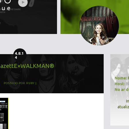
4.8.1
4
GazettE×WALKMAN®
Nome:
Host:
B
POSTADO POR
RUBY
No ar 
I
atuali