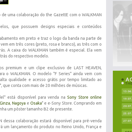
to de uma colaboração do the GazettE com o WALKMAN
los, que possuem designs especiais e conteúdos
abamento em preto e traz o logo da banda na parte de
 vem em três cores (preto, rosa e branco), as três com o
trás. A caixa do WALKMAN também é especial. Ela vem
trás do respectivo modelo.
tos premium e um clipe exclusivo de LAST HEAVEN,
para o WALKMAN. O modelo "F Series" ainda vem com
ta qualidade e acesso grátis por tempo limitado ao
", que conta com mais de 20 milhões de músicas.
13.06
l" está disponível para venda na
Sony Store online
19.07
Ginza
,
Nagoya
e
Osaka
" e e-Sony Store. Comprando em
20.07
ganha um pôster tamanho B2 de presente.
25.07
 dessa colaboração estará disponível para pré-venda
27.07
rá um lançamento do produto no Reino Unido, França e