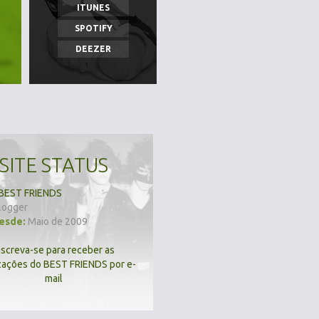
ITUNES
SPOTIFY
DEEZER
SITE STATUS
BEST FRIENDS
logger
desde:
Maio de 2009
nscreva-se para receber as
zações do BEST FRIENDS por e-
mail