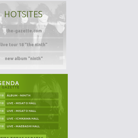
HOTSITES
the-gazette.com
live tour 18 "the ninth"
new album "ninth"
.18
ÁLBUM - NINTH
.18
LIVE - MISATO HALL
.18
LIVE - MISATO HALL
.18
LIVE - ICHIKAWA HALL
.18
LIVE - MAEBASHI HALL