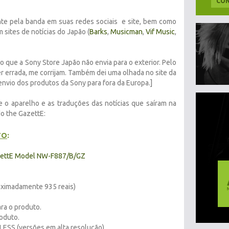
CON
ente pela banda em suas redes sociais e site, bem como
 sites de notícias do Japão (
Barks
,
Musicman
,
Vif Music
,
o que a Sony Store Japão não envia para o exterior. Pelo
er errada, me corrijam. Também dei uma olhada no site da
envio dos produtos da Sony para fora da Europa.]
e o aparelho e as traduções das notícias que saíram na
o the GazettE:
TO
:
zettE Model NW-F887/B/GZ
oximadamente 935 reais)
ra o produto.
oduto.
ESS (versões em alta resolução)