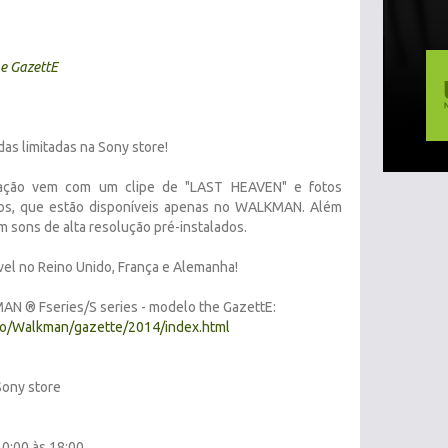
he GazettE
as limitadas na Sony store!
ração vem com um clipe de "LAST HEAVEN" e fotos
os, que estão disponíveis apenas no WALKMAN. Além
m sons de alta resolução pré-instalados.
vel no Reino Unido, França e Alemanha!
N ® Fseries/S series - modelo the GazettE:
udio/Walkman/gazette/2014/index.html
Sony store
0:00 às 18:00