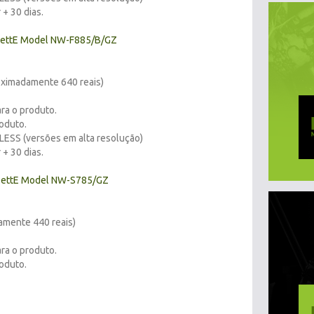
+ 30 dias.
zettE Model NW-F885/B/GZ
oximadamente 640 reais)
ra o produto.
oduto.
ESS (versões em alta resolução)
+ 30 dias.
zettE Model NW-S785/GZ
amente 440 reais)
ra o produto.
oduto.