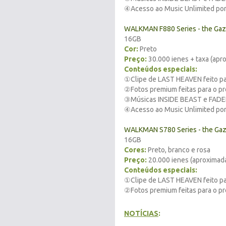
④Acesso ao Music Unlimited por 
WALKMAN F880 Series - the Ga
16GB
Cor:
Preto
Preço:
30.000 ienes + taxa (apr
Conteúdos
especiais
:
①Clipe de LAST HEAVEN feito pa
②Fotos premium feitas para o pr
③Músicas INSIDE BEAST e FADEL
④Acesso ao Music Unlimited por 
WALKMAN S780 Series - the Ga
16GB
Cores:
Preto, branco e rosa
Preço:
20.000 ienes (aproximad
Conteúdos
especiais
:
①Clipe de LAST HEAVEN feito pa
②Fotos premium feitas para o pr
NOTÍCIAS
: