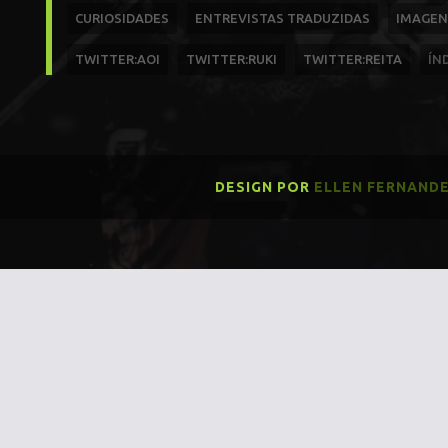
CURIOSIDADES
ENTREVISTAS TRADUZIDAS
IMAGEN
TWITTER:AOI
TWITTER:RUKI
TWITTER:REITA
ÍN
DESIGN POR
ELLEN FERNAND