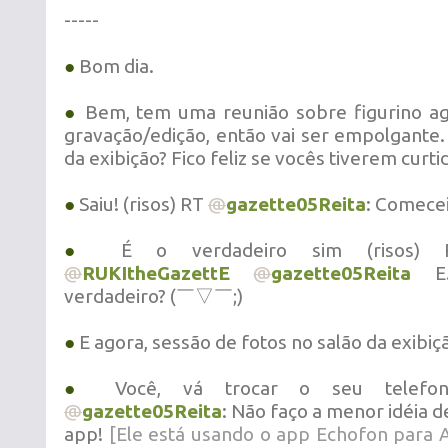
-----
●
Bom dia.
●
Bem, tem uma reunião sobre figurino ag
gravação/edição, então vai ser empolgante.
da exibição? Fico feliz se vocês tiverem curti
●
Saiu! (risos) RT
@
gazette05Reita
: Comecei
●
É o verdadeiro sim (risos
@
RUKItheGazettE
@
gazette05Reita
E.
verdadeiro? (￣▽￣;)
●
E agora, sessão de fotos no salão da exibiç
●
Você, vá trocar o seu telefon
@
gazette05Reita
: Não faço a menor idéia 
app!
[Ele está usando o app Echofon para A