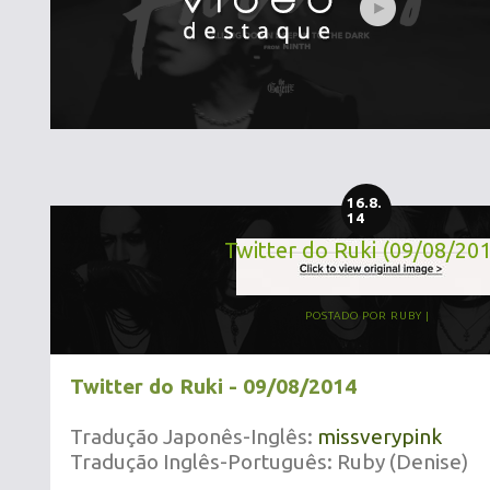
16.8.
14
Twitter do Ruki (09/08/20
POSTADO POR
RUBY
Twitter do Ruki - 09/08/2014
Tradução Japonês-Inglês:
missverypink
Tradução Inglês-Português: Ruby (Denise)