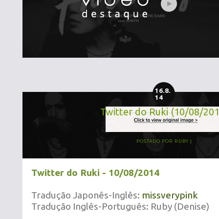
16.8.
14
Twitter do Ruki (10/08/20
POSTADO POR
RUBY
Twitter do Ruki - 10/08/2014
Tradução Japonês-Inglês:
missverypink
Tradução Inglês-Português: Ruby (Denise)