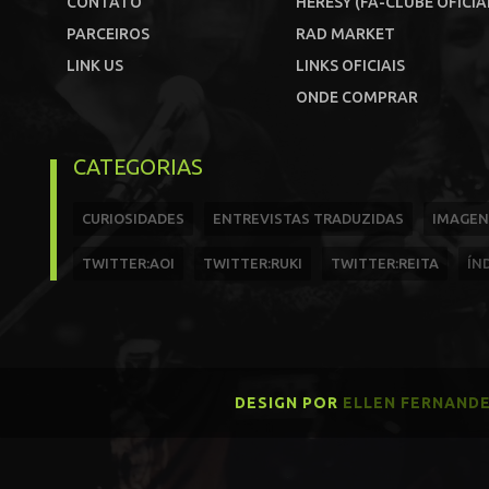
CONTATO
HERESY (FÃ-CLUBE OFICIA
PARCEIROS
RAD MARKET
LINK US
LINKS OFICIAIS
ONDE COMPRAR
CATEGORIAS
CURIOSIDADES
ENTREVISTAS TRADUZIDAS
IMAGEN
TWITTER:AOI
TWITTER:RUKI
TWITTER:REITA
ÍN
DESIGN POR
ELLEN FERNAND