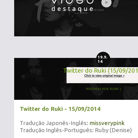
19.9.
14
Twitter do Ruki (15/09/20
POSTADO POR
RUBY
Twitter do Ruki - 15/09/2014
Tradução Japonês-Inglês:
missverypink
Tradução Inglês-Português: Ruby (Denise)