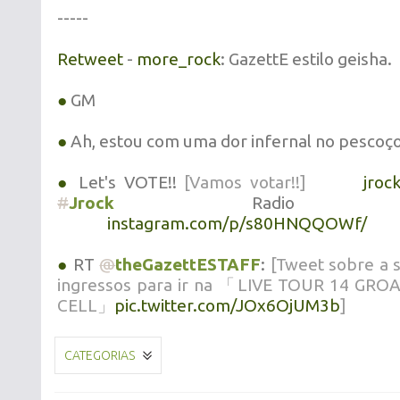
-----
Retweet
-
more_rock
: GazettE estilo geisha.
●
GM
●
Ah, estou com uma dor infernal no pescoço
●
Let's VOTE!!
[Vamos votar!!]
jroc
#
Jrock
Radio AWAR
instagram.com/p/s80HNQQOWf/
●
RT
@
theGazettESTAFF
:
[Tweet sobre a 
ingressos para ir na 「LIVE TOUR 14 G
CELL」
pic.twitter.com/JOx6OjUM3b
]
CATEGORIAS