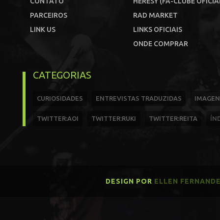
CONTATO
HERESY (FÃ-CLUBE OFICIA
PARCEIROS
RAD MARKET
LINK US
LINKS OFICIAIS
ONDE COMPRAR
CATEGORIAS
CURIOSIDADES
ENTREVISTAS TRADUZIDAS
IMAGEN
TWITTER:AOI
TWITTER:RUKI
TWITTER:REITA
ÍN
DESIGN POR
ELLEN FERNAND