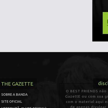
disc
THE GAZETTE
O BEST FRIENDS não p
SOBRE A BANDA
GazettE ou com sua gr
SITE OFICIAL
com o material aqui 
de apenas divulgar