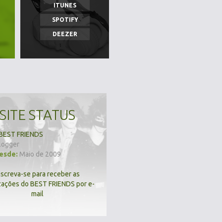
ITUNES
SPOTIFY
DEEZER
SITE STATUS
BEST FRIENDS
logger
desde:
Maio de 2009
nscreva-se para receber as
zações do BEST FRIENDS por e-
mail