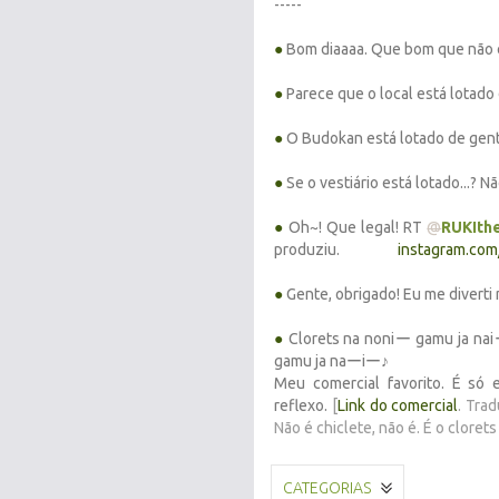
-----
●
Bom diaaaa. Que bom que não e
●
Parece que o local está lotado
●
O Budokan está lotado de gente
●
Se o vestiário está lotado...? N
●
Oh~! Que legal! RT
@
RUKIth
produziu.
instagram.co
●
Gente, obrigado! Eu me diverti
●
Clorets na noniー gamu ja na
gamu ja naーiー♪
Meu comercial favorito. É só
reflexo.
[
Link do comercial
. Trad
Não é chiclete, não é. É o clorets
CATEGORIAS