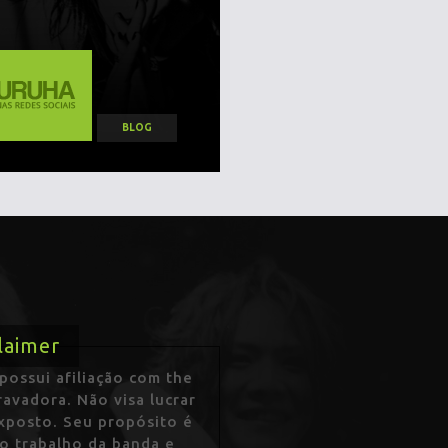
BLOG
laimer
ossui afiliação com the
avadora. Não visa lucrar
exposto. Seu propósito é
 o trabalho da banda e