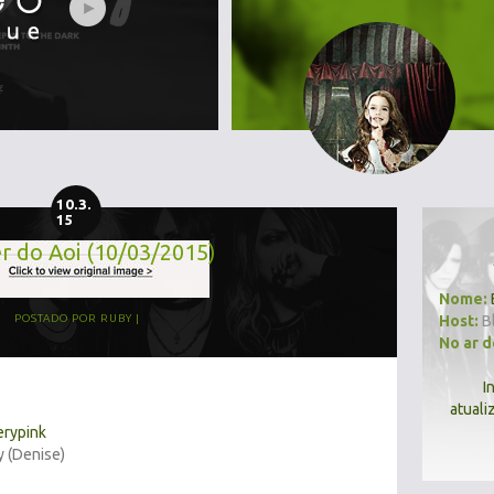
10.3.
15
r do Aoi (10/03/2015)
Nome:
Host:
B
POSTADO POR
RUBY
No ar 
I
atuali
erypink
y (Denise)