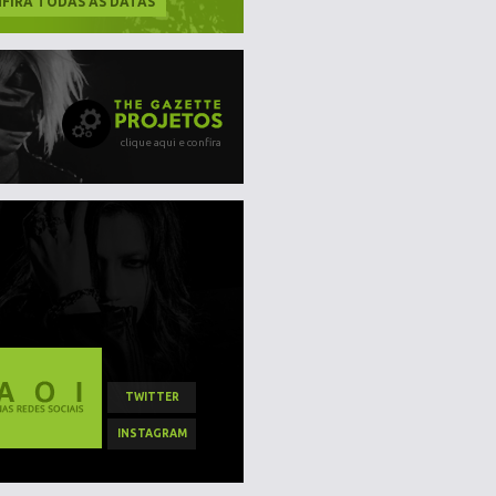
FIRA TODAS AS DATAS
clique aqui e confira
TWITTER
INSTAGRAM