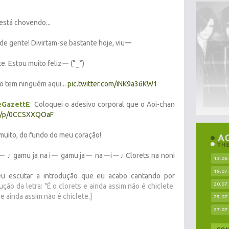
stá chovendo...
 de gente! Divirtam-se bastante hoje, viuー
. Estou muito felizー (°_°)
ão tem ninguém aqui...
pic.twitter.com/iNK9a36KW1
eGazettE
: Coloquei o adesivo corporal que o Aoi-chan
m/p/0CCSXXQOaF
 muito, do fundo do meu coração!
iー ♪ gamu ja na iー gamu jaー naーiー♪ Clorets na noni
13.06
19.07
 eu escutar a introdução que eu acabo cantando por
20.07
ução da letra: "É o clorets e ainda assim não é chiclete.
 e ainda assim não é chiclete.]
25.07
27.07