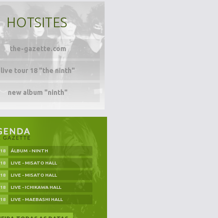
HOTSITES
the-gazette.com
live tour 18 "the ninth"
new album "ninth"
.18
ÁLBUM - NINTH
.18
LIVE - MISATO HALL
.18
LIVE - MISATO HALL
.18
LIVE - ICHIKAWA HALL
.18
LIVE - MAEBASHI HALL