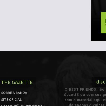
disc
THE GAZETTE
O BEST FRIENDS não p
SOBRE A BANDA
GazettE ou com sua gr
SITE OFICIAL
com o material aqui 
de apenas divulgar