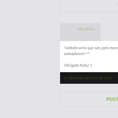
Mira disse...
Também acho que sim, pelo meno
animadores!! ^^
Obrigado Ruby! :)
31 de março de 2015 às 14:37
POS