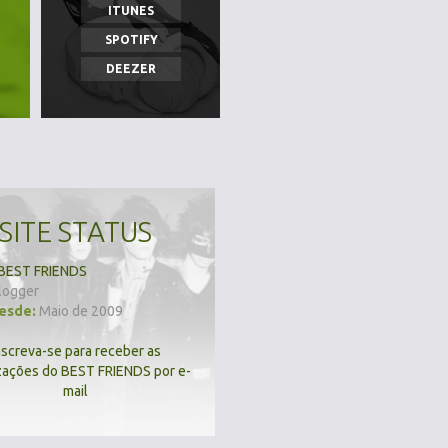
ITUNES
SPOTIFY
DEEZER
SITE STATUS
BEST FRIENDS
logger
desde:
Maio de 2009
nscreva-se para receber as
zações do BEST FRIENDS por e-
mail