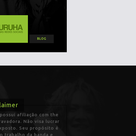
BLOG
laimer
ossui afiliação com the
avadora. Não visa lucrar
exposto. Seu propósito é
 o trabalho da banda e