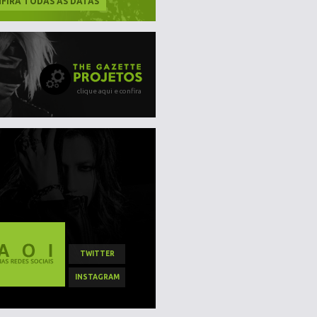
FIRA TODAS AS DATAS
clique aqui e confira
TWITTER
INSTAGRAM