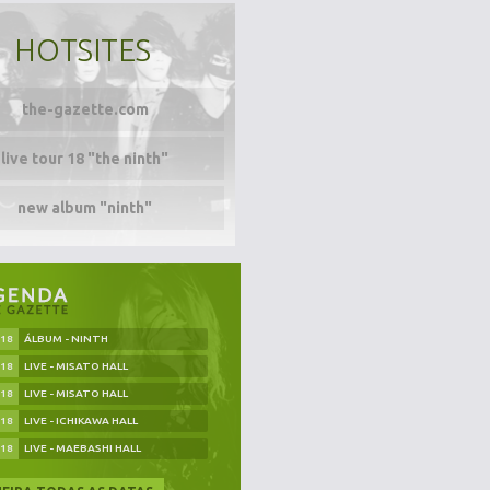
HOTSITES
the-gazette.com
live tour 18 "the ninth"
new album "ninth"
.18
ÁLBUM - NINTH
.18
LIVE - MISATO HALL
.18
LIVE - MISATO HALL
.18
LIVE - ICHIKAWA HALL
.18
LIVE - MAEBASHI HALL