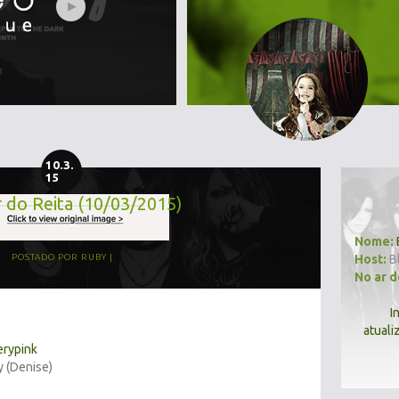
10.3.
15
r do Reita (10/03/2015)
Nome:
Host:
B
POSTADO POR
RUBY
No ar 
I
atuali
erypink
y (Denise)