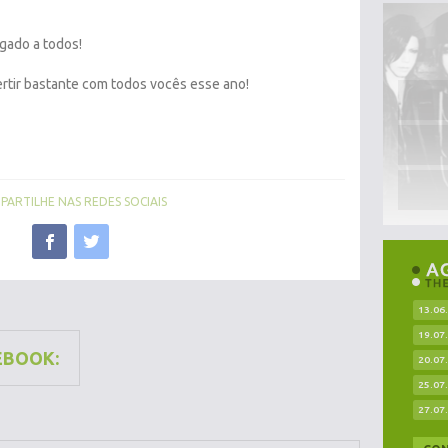
gado a todos!
rtir bastante com todos vocês esse ano!
ARTILHE NAS REDES SOCIAIS
13.06
19.07
EBOOK:
20.07
25.07
27.07