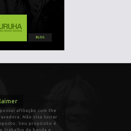
BLOG
laimer
ossui afiliação com the
avadora. Não visa lucrar
exposto. Seu propósito é
 o trabalho da banda e