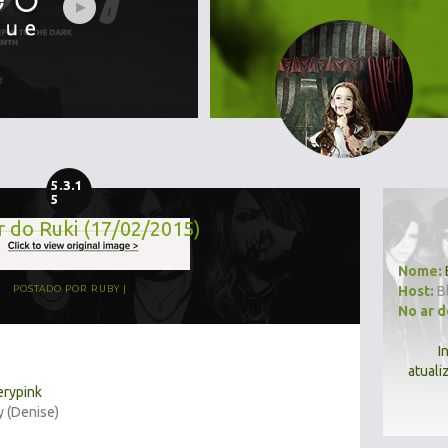
5.3.1
5
r do Ruki (17/02/2015)
Nome:
Host:
B
POSTADO POR
RUBY
No ar 
I
atuali
erypink
y (Denise)