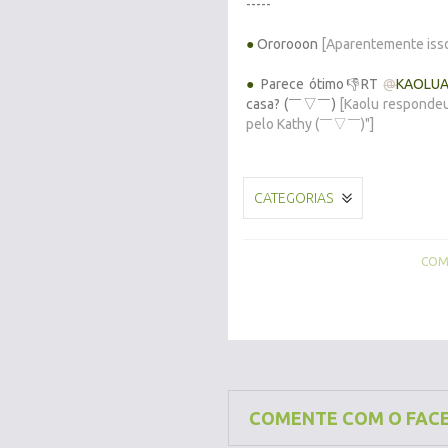
-----
●
Ororooon
[Aparentemente isso
●
Parece ótimo👎RT
@
KAOLU
casa? (￣▽￣)
[Kaolu respondeu
pelo Kathy (￣▽￣)"]
CATEGORIAS
COMP
COMENTE COM O FAC