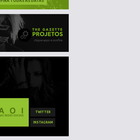
FIRA TODAS AS DATAS
clique aqui e confira
TWITTER
INSTAGRAM