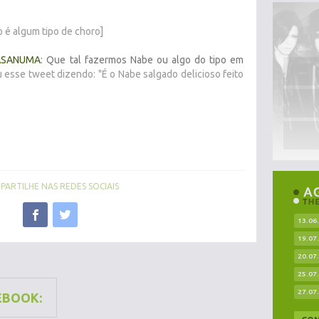
 é algum tipo de choro]
ASANUMA
: Que tal fazermos Nabe ou algo do tipo em
 esse tweet dizendo: "É o Nabe salgado delicioso feito
ARTILHE NAS REDES SOCIAIS
13.06
19.07
20.07
25.07
27.07
EBOOK: