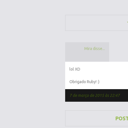
Mira disse...
lol XD
Obrigado Ruby! :)
7 de março de 2015 às 22:47
POS