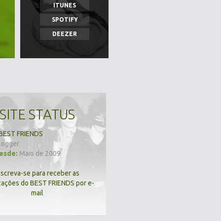
ITUNES
SPOTIFY
DEEZER
SITE STATUS
BEST FRIENDS
logger
desde:
Maio de 2009
nscreva-se para receber as
zações do BEST FRIENDS por e-
mail