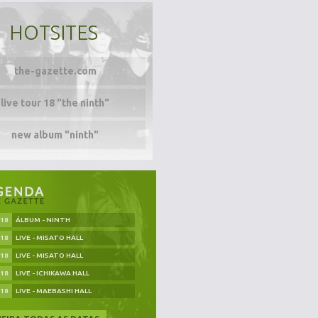
HOTSITES
the-gazette.com
live tour 18 "the ninth"
new album "ninth"
.18
ÁLBUM - NINTH
.18
LIVE - MISATO HALL
.18
LIVE - MISATO HALL
.18
LIVE - ICHIKAWA HALL
.18
LIVE - MAEBASHI HALL