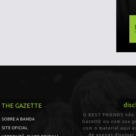
disc
THE GAZETTE
O BEST FRIENDS não p
SOBRE A BANDA
GazettE ou com sua gr
SITE OFICIAL
com o material aqui 
de apenas divulgar