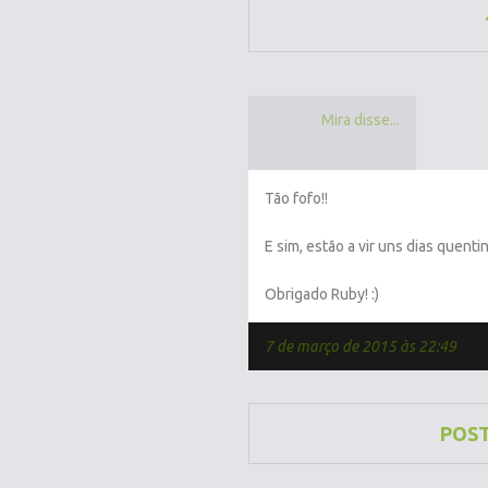
Mira disse...
Tão fofo!!
E sim, estão a vir uns dias quenti
Obrigado Ruby! :)
7 de março de 2015 às 22:49
POS