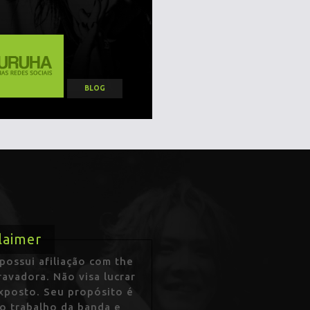
BLOG
laimer
ossui afiliação com the
avadora. Não visa lucrar
exposto. Seu propósito é
 o trabalho da banda e