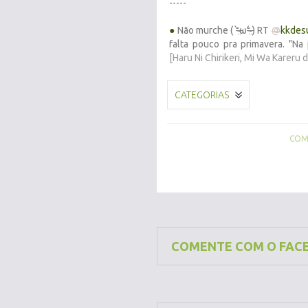
-----
●
Não murche ( ⁼̴̶̤̀ω⁼̴̶̤́ ) RT
@
kkdes
falta pouco pra primavera. "Na
[Haru Ni Chirikeri, Mi Wa Kareru
CATEGORIAS
COMP
COMENTE COM O FAC