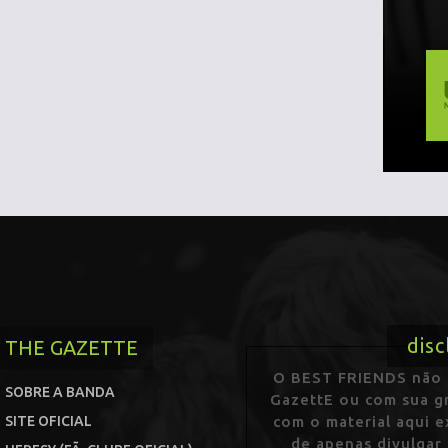
disc
THE GAZETTE
O BEST FRIENDS não p
SOBRE A BANDA
GazettE ou com sua gr
SITE OFICIAL
com o material aqui 
de apenas divulgar