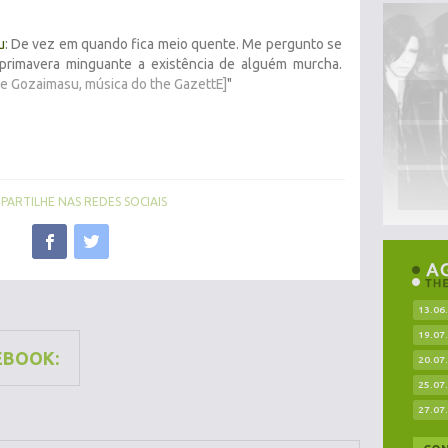
u
: De vez em quando fica meio quente. Me pergunto se
 primavera minguante a existência de alguém murcha.
 de Gozaimasu, música do the GazettE]
"
ARTILHE NAS REDES SOCIAIS
13.06
19.07
EBOOK:
20.07
25.07
27.07