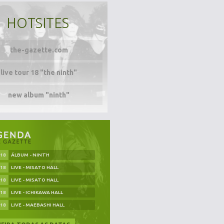
HOTSITES
the-gazette.com
live tour 18 "the ninth"
new album "ninth"
.18
ÁLBUM - NINTH
.18
LIVE - MISATO HALL
.18
LIVE - MISATO HALL
.18
LIVE - ICHIKAWA HALL
.18
LIVE - MAEBASHI HALL