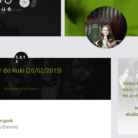
5.3.1
5
r do Ruki (20/02/2015)
Nome:
Host:
B
POSTADO POR
RUBY
No ar 
I
atuali
erypink
y (Denise)