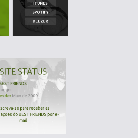
ITUNES
SPOTIFY
DEEZER
SITE STATUS
BEST FRIENDS
logger
desde:
Maio de 2009
nscreva-se para receber as
zações do BEST FRIENDS por e-
mail