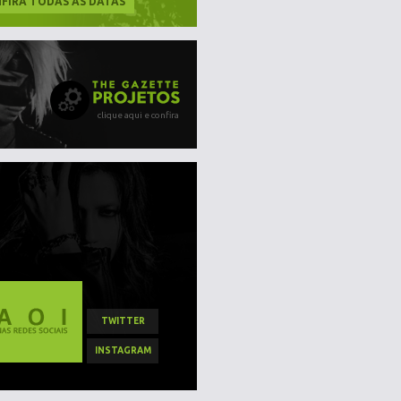
FIRA TODAS AS DATAS
clique aqui e confira
TWITTER
INSTAGRAM