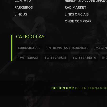
CONTATO
HERESY (FÃ-CLUBE OFICIA
PARCEIROS
RAD MARKET
LINK US
LINKS OFICIAIS
ONDE COMPRAR
CATEGORIAS
CURIOSIDADES
ENTREVISTAS TRADUZIDAS
IMAGEN
TWITTER:AOI
TWITTER:RUKI
TWITTER:REITA
ÍN
DESIGN POR
ELLEN FERNAND