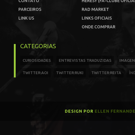
CONTATO
HERESY (FÃ-CLUBE OFICIA
PARCEIROS
RAD MARKET
LINK US
LINKS OFICIAIS
ONDE COMPRAR
CATEGORIAS
CURIOSIDADES
ENTREVISTAS TRADUZIDAS
IMAGEN
TWITTER:AOI
TWITTER:RUKI
TWITTER:REITA
ÍN
DESIGN POR
ELLEN FERNAND