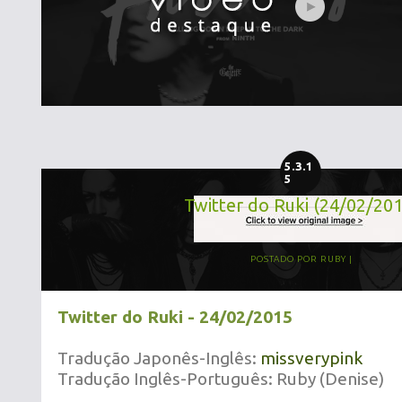
5.3.1
5
Twitter do Ruki (24/02/20
POSTADO POR
RUBY
Twitter do Ruki - 24/02/2015
Tradução Japonês-Inglês:
missverypink
Tradução Inglês-Português: Ruby (Denise)