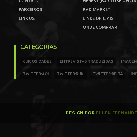
CONTATO
HERESY (FÃ-CLUBE OFICIA
PARCEIROS
RAD MARKET
LINK US
LINKS OFICIAIS
ONDE COMPRAR
CATEGORIAS
CURIOSIDADES
ENTREVISTAS TRADUZIDAS
IMAGEN
TWITTER:AOI
TWITTER:RUKI
TWITTER:REITA
ÍN
DESIGN POR
ELLEN FERNAND