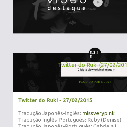
5.3.1
5
Twitter do Ruki (27/02/20
POSTADO POR
RUBY
Twitter do Ruki - 27/02/2015
Tradução Japonês-Inglês:
missverypink
Tradução Inglês-Português: Ruby (Denise)
Tradução Japonês-Português: Gabriela L.