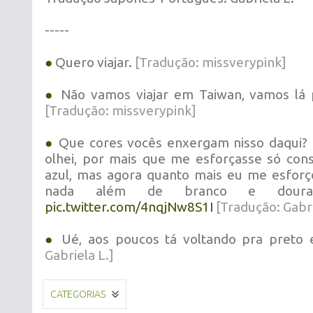
-----
●
Quero viajar.
[Tradução: missverypink]
●
Não vamos viajar em Taiwan, vamos lá p
[Tradução:
missverypink
]
●
Que cores vocês enxergam nisso daqui?
olhei, por mais que me esforçasse só con
azul, mas agora quanto mais eu me esforç
nada além de branco e dourado
pic.twitter.com/4nqjNw8S1I
[Tradução: Gabri
●
Ué, aos poucos tá voltando pra preto 
Gabriela L.]
CATEGORIAS