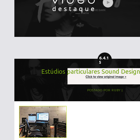
6.4.1
5
Estúdios particulares Sound Design
POSTADO POR
RUBY