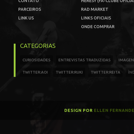
CONTATO
HERESY (FÃ-CLUBE OFICIA
PARCEIROS
RAD MARKET
LINK US
LINKS OFICIAIS
ONDE COMPRAR
CATEGORIAS
CURIOSIDADES
ENTREVISTAS TRADUZIDAS
IMAGEN
TWITTER:AOI
TWITTER:RUKI
TWITTER:REITA
ÍN
DESIGN POR
ELLEN FERNAND