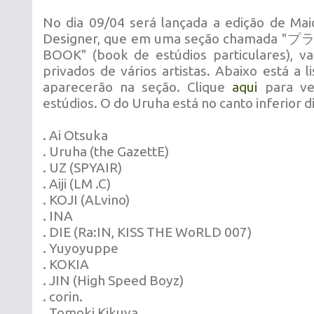
No dia 09/04 será lançada a edição de Mai
Designer, que em uma seção chama
BOOK" (book de estúdios particulares), va
privados de vários artistas. Abaixo está a li
aparecerão na seção. Clique
aqui
para ve
estúdios. O do Uruha está no canto inferior dir
. Ai Otsuka
. Uruha (the GazettE)
. UZ (SPYAIR)
. Aiji (LM .C)
. KOJI (ALvino)
. INA
. DIE (Ra:IN, KISS THE WoRLD 007)
. Yuyoyuppe
. KOKIA
. JIN (High Speed Boyz)
. corin.
. Tomoki Kikuya