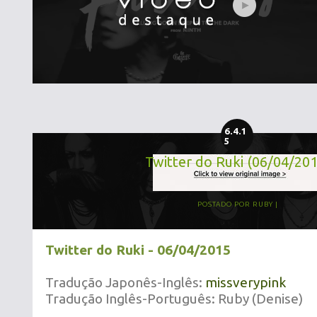
6.4.1
5
Twitter do Ruki (06/04/20
POSTADO POR
RUBY
Twitter do Ruki - 06/04/2015
Tradução Japonês-Inglês:
missverypink
Tradução Inglês-Português: Ruby (Denise)