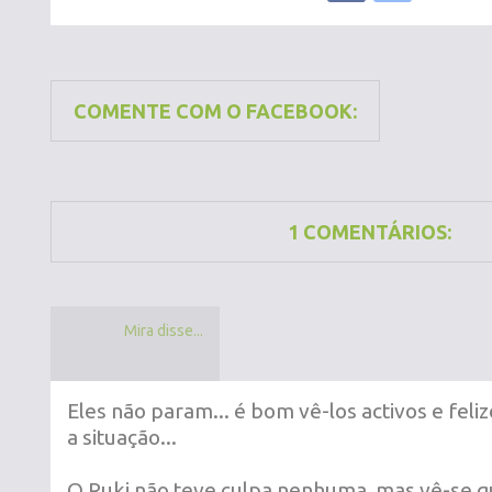
COMENTE COM O FACEBOOK:
1 COMENTÁRIOS:
Mira disse...
Eles não param... é bom vê-los activos e feli
a situação...
O Ruki não teve culpa nenhuma, mas vê-se 