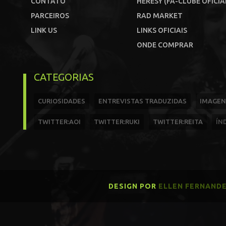
CONTATO
HERESY (FÃ-CLUBE OFICIA
PARCEIROS
RAD MARKET
LINK US
LINKS OFICIAIS
ONDE COMPRAR
CATEGORIAS
CURIOSIDADES
ENTREVISTAS TRADUZIDAS
IMAGEN
TWITTER:AOI
TWITTER:RUKI
TWITTER:REITA
ÍN
DESIGN POR
ELLEN FERNAND