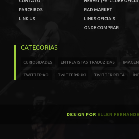
CONTATO
HERESY (FÃ-CLUBE OFICIA
PARCEIROS
RAD MARKET
LINK US
LINKS OFICIAIS
ONDE COMPRAR
CATEGORIAS
CURIOSIDADES
ENTREVISTAS TRADUZIDAS
IMAGEN
TWITTER:AOI
TWITTER:RUKI
TWITTER:REITA
ÍN
DESIGN POR
ELLEN FERNAND