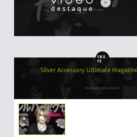
18.5.
15
Silver Accessory Ultimate Magazine
POSTADO POR
RUBY