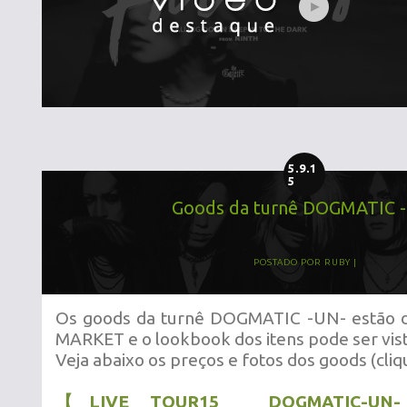
5.9.1
5
Goods da turnê DOGMATIC 
POSTADO POR
RUBY
Os goods da turnê DOGMATIC -UN- estão d
MARKET e o lookbook dos itens pode ser vis
Veja abaixo os preços e fotos dos goods (cliqu
【LIVE TOUR15 DOGMATIC-U