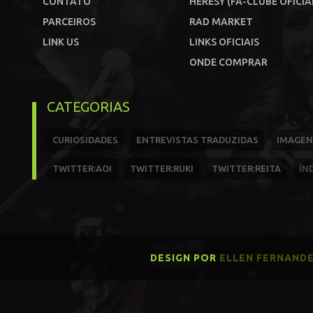
CONTATO
HERESY (FÃ-CLUBE OFICIA
PARCEIROS
RAD MARKET
LINK US
LINKS OFICIAIS
ONDE COMPRAR
CATEGORIAS
CURIOSIDADES
ENTREVISTAS TRADUZIDAS
IMAGEN
TWITTER:AOI
TWITTER:RUKI
TWITTER:REITA
ÍN
DESIGN POR
ELLEN FERNAND