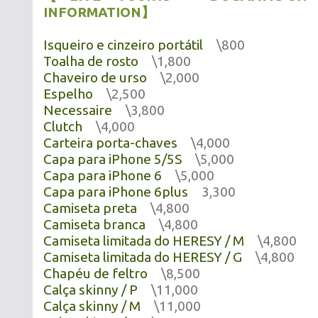
INFORMATION】
Isqueiro e cinzeiro portátil
\800
Toalha de rosto
\1,800
Chaveiro de urso
\2,000
Espelho
\2,500
Necessaire
\3,800
Clutch
\4,000
Carteira porta-chaves
\4,000
Capa para iPhone 5/5S
\5,000
Capa para iPhone 6
\5,000
Capa para iPhone 6plus
3,300
Camiseta preta
\4,800
Camiseta branca
\4,800
Camiseta limitada do HERESY / M
\4,800
Camiseta limitada do HERESY / G
\4,800
Chapéu de feltro
\8,500
Calça skinny / P
\11,000
Calça skinny / M
\11,000