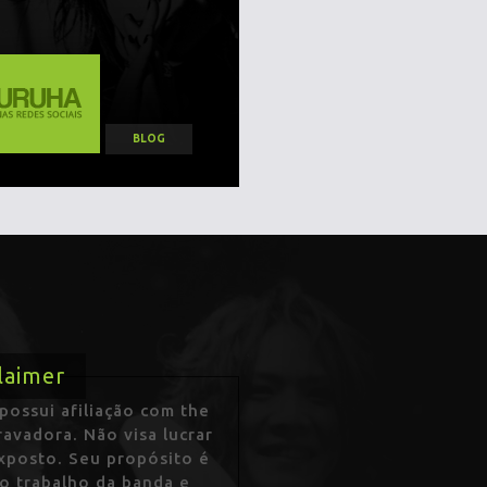
BLOG
laimer
ossui afiliação com the
avadora. Não visa lucrar
exposto. Seu propósito é
 o trabalho da banda e