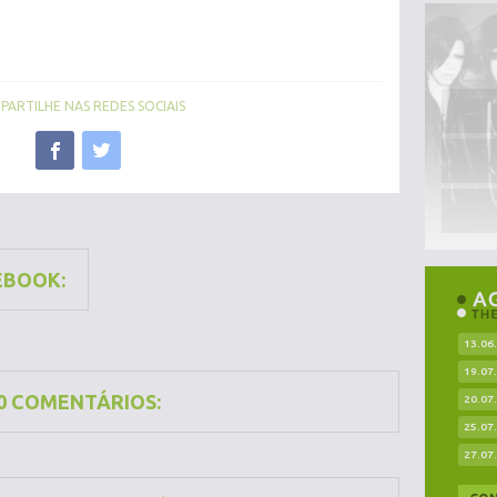
ARTILHE NAS REDES SOCIAIS
EBOOK:
13.06
19.07
0 COMENTÁRIOS:
20.07
25.07
27.07