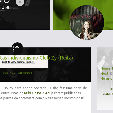
5.9.1
5
tas individuais no Club Zy (Reita)
Nome:
Host:
B
POSTADO POR
RUBY
No ar 
o Club Zy está sendo postada. O site fez uma série de
I
 entrevistas do
Ruki,
Uruha
e
Aoi
já foram publicadas.
atuali
 as partes da entrevista com o Reita nesse mesmo post:
4