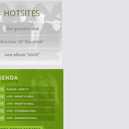
HOTSITES
the-gazette.com
live tour 18 "the ninth"
new album "ninth"
.18
ÁLBUM - NINTH
.18
LIVE - MISATO HALL
.18
LIVE - MISATO HALL
.18
LIVE - ICHIKAWA HALL
.18
LIVE - MAEBASHI HALL