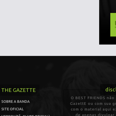
disc
THE GAZETTE
O BEST FRIENDS não p
SOBRE A BANDA
GazettE ou com sua gr
SITE OFICIAL
com o material aqui 
de apenas divulgar