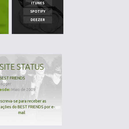
ITUNES
SPOTIFY
DEEZER
SITE STATUS
BEST FRIENDS
logger
desde:
Maio de 2009
nscreva-se para receber as
zações do BEST FRIENDS por e-
mail