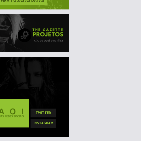
FIRA TODAS AS DATAS
clique aqui e confira
TWITTER
INSTAGRAM