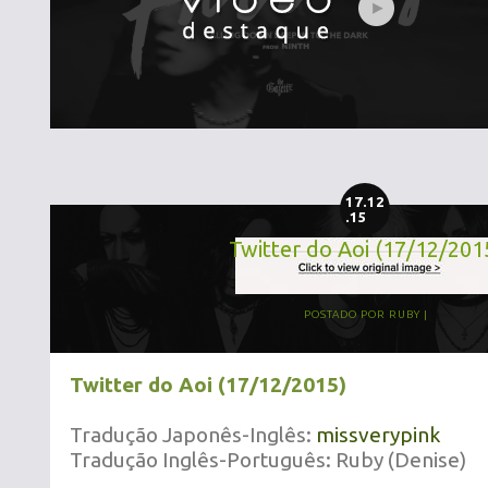
17.12
.15
Twitter do Aoi (17/12/201
POSTADO POR
RUBY
Twitter do Aoi (17/12/2015)
Tradução Japonês-Inglês:
missverypink
Tradução Inglês-Português: Ruby (Denise)