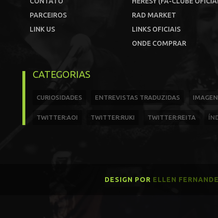
CONTATO
HERESY (FÃ-CLUBE OFICIA
PARCEIROS
RAD MARKET
LINK US
LINKS OFICIAIS
ONDE COMPRAR
CATEGORIAS
CURIOSIDADES
ENTREVISTAS TRADUZIDAS
IMAGEN
TWITTER:AOI
TWITTER:RUKI
TWITTER:REITA
ÍN
DESIGN POR
ELLEN FERNAND