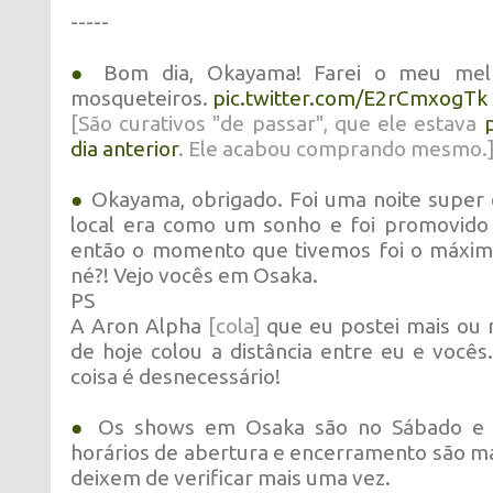
-----
●
Bom dia, Okayama! Farei o meu mel
mosqueteiros.
pic.twitter.com/E2rCmxogTk
[São curativos "de passar", que ele estava
dia anterior
. Ele acabou comprando mesmo.
●
Okayama, obrigado. Foi uma noite super 
local era como um sonho e foi promovido
então o momento que tivemos foi o máximo
né?! Vejo vocês em Osaka.
PS
A Aron Alpha
[cola]
que eu postei mais ou
de hoje colou a distância entre eu e vocês
coisa é desnecessário!
●
Os shows em Osaka são no Sábado e 
horários de abertura e encerramento são ma
deixem de verificar mais uma vez.