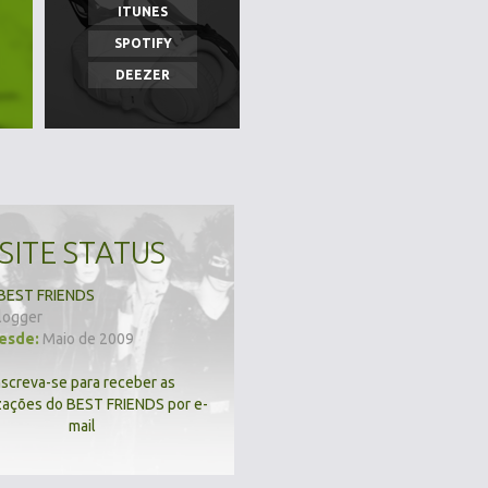
ITUNES
SPOTIFY
DEEZER
SITE STATUS
BEST FRIENDS
logger
desde:
Maio de 2009
nscreva-se para receber as
zações do BEST FRIENDS por e-
mail