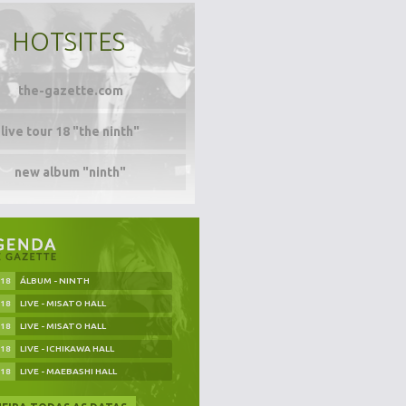
HOTSITES
the-gazette.com
live tour 18 "the ninth"
new album "ninth"
.18
ÁLBUM - NINTH
.18
LIVE - MISATO HALL
.18
LIVE - MISATO HALL
.18
LIVE - ICHIKAWA HALL
.18
LIVE - MAEBASHI HALL