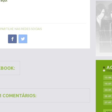
a
aqui
.
ARTILHE NAS REDES SOCIAIS
EBOOK:
13.06
19.07
20.07
1 COMENTÁRIOS:
25.07
27.07