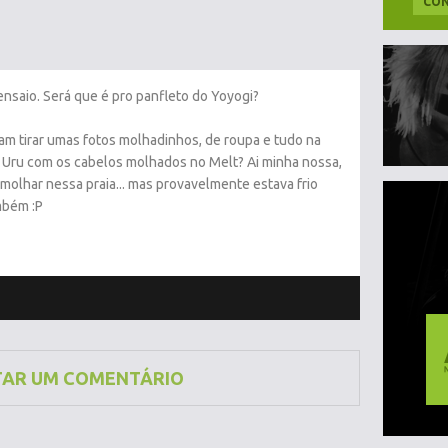
CON
ensaio. Será que é pro panfleto do Yoyogi?
am tirar umas fotos molhadinhos, de roupa e tudo na
o Uru com os cabelos molhados no Melt? Ai minha nossa,
olhar nessa praia... mas provavelmente estava frio
mbém :P
TAR UM COMENTÁRIO