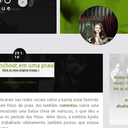
29.1.
16
oshoot em uma praia
Nome:
Host:
B
POSTADO POR
RUBY
No ar 
licaram nas redes sociais sobre a banda estar fazendo
I
am fotos de praia. Aoi também
comentou
sobre uma
atuali
 mostrado uma bolsa cheia de mariscos, o que deu a
a no período das fotos. Além disso, a estilista Kyoko
 trabalhado ultimamente, também postou que estava