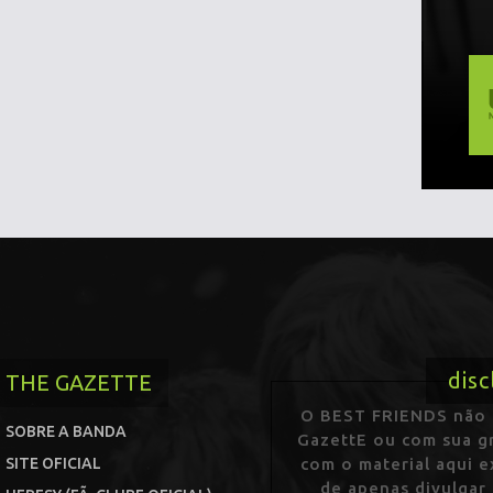
disc
THE GAZETTE
O BEST FRIENDS não p
SOBRE A BANDA
GazettE ou com sua gr
SITE OFICIAL
com o material aqui 
de apenas divulgar