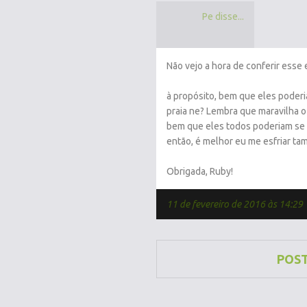
Pe disse...
Não vejo a hora de conferir esse 
à propósito, bem que eles poderi
praia ne? Lembra que maravilha 
bem que eles todos poderiam se m
então, é melhor eu me esfriar ta
Obrigada, Ruby!
11 de fevereiro de 2016 às 14:29
POS