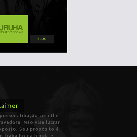
BLOG
laimer
ossui afiliação com the
avadora. Não visa lucrar
exposto. Seu propósito é
 o trabalho da banda e