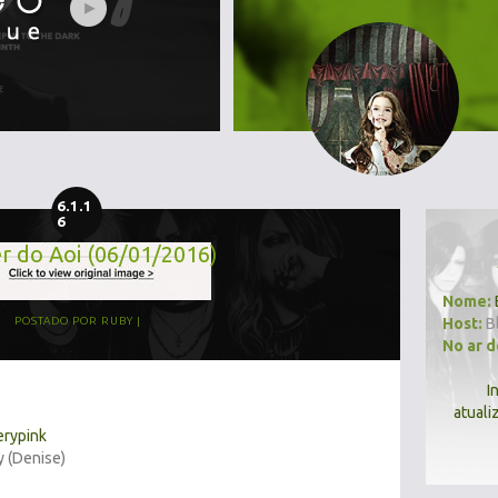
6.1.1
6
r do Aoi (06/01/2016)
Nome:
Host:
B
POSTADO POR
RUBY
No ar 
I
atuali
erypink
y (Denise)