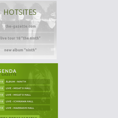
HOTSITES
the-gazette.com
live tour 18 "the ninth"
new album "ninth"
.18
ÁLBUM - NINTH
.18
LIVE - MISATO HALL
.18
LIVE - MISATO HALL
.18
LIVE - ICHIKAWA HALL
.18
LIVE - MAEBASHI HALL