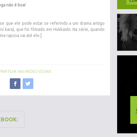
CON
oga não é boa!
sse que ele pode estar se referindo a um drama antigo
ara), que foi filmado em Hokkaido. Na série, quando
 raposa vai até ele.]
ARTILHE NAS REDES SOCIAIS
EBOOK: