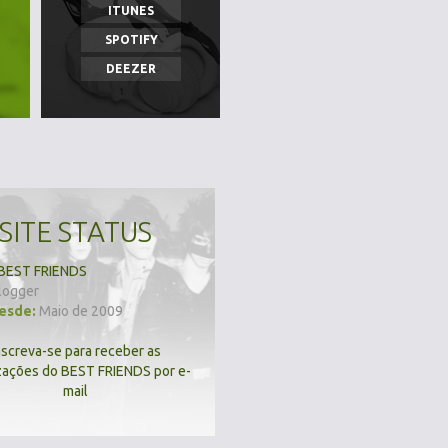
ITUNES
SPOTIFY
DEEZER
SITE STATUS
BEST FRIENDS
logger
desde:
Maio de 2009
nscreva-se para receber as
zações do BEST FRIENDS por e-
mail