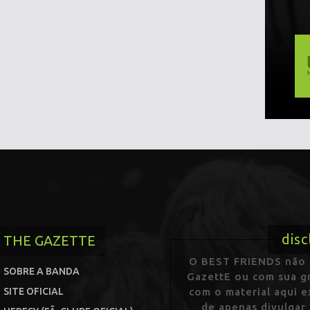
disc
THE GAZETTE
O BEST FRIENDS não p
SOBRE A BANDA
GazettE ou com sua gr
SITE OFICIAL
com o material aqui 
de apenas divulgar