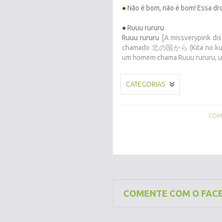
●
Não é bom, não é bom! Essa dr
●
Ruuu rururu
Ruuu rururu
[A missverypink di
chamado 北の国から (Kita no kuni k
um homem chama Ruuu rururu, uma
CATEGORIAS
COMP
COMENTE COM O FAC