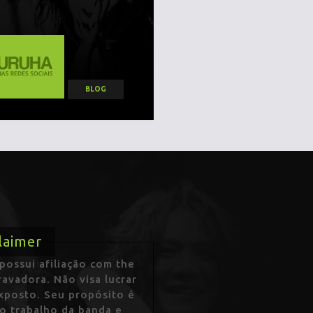
BLOG
laimer
ossui afiliação com the
avadora. Não visa lucrar
exposto. Seu propósito é
 o trabalho da banda e