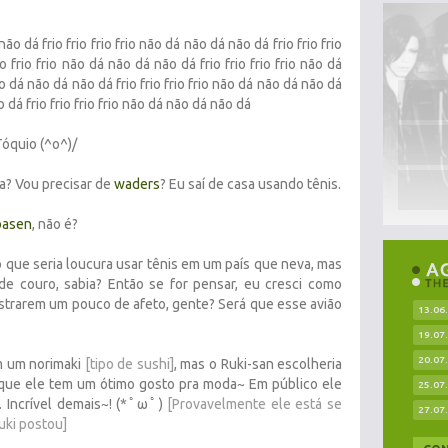
não dá frio frio frio frio não dá não dá não dá frio frio frio
o frio frio não dá não dá não dá frio frio frio frio não dá
ão dá não dá não dá frio frio frio frio não dá não dá não dá
o dá frio frio frio frio não dá não dá não dá
óquio (^o^)/
a? Vou precisar de
waders
? Eu saí de casa usando tênis.
basen
, não é?
que seria loucura usar tênis em um país que neva, mas
de couro, sabia? Então se for pensar, eu cresci como
strarem um pouco de afeto, gente? Será que esse avião
13.06
19.07
20.07
m um norimaki
[tipo de sushi]
, mas o Ruki-san escolheria
que ele tem um ótimo gosto pra moda~ Em público ele
25.07
. Incrível demais~! (*ﾟωﾟ)
[Provavelmente ele está se
27.07
uki postou]