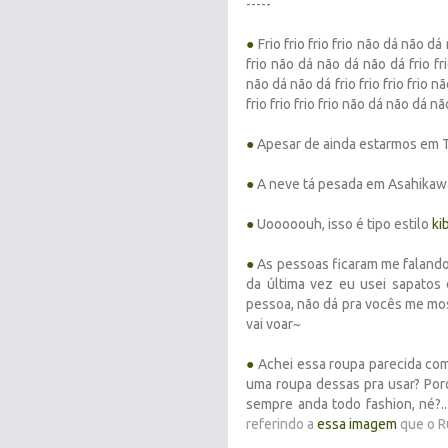
-----
●
Frio frio frio frio não dá não dá 
frio não dá não dá não dá frio fri
não dá não dá frio frio frio frio n
frio frio frio frio não dá não dá nã
●
Apesar de ainda estarmos em T
●
A neve tá pesada em Asahikaw
●
Uooooouh, isso é tipo estilo
ki
●
As pessoas ficaram me falando 
da última vez eu usei sapatos 
pessoa, não dá pra vocês me mo
vai voar~
●
Achei essa roupa parecida co
uma roupa dessas pra usar? Por
sempre anda todo fashion, né?..
referindo a
essa imagem
que o R