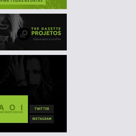
FIRA TODAS AS DATAS
clique aqui e confira
TWITTER
INSTAGRAM